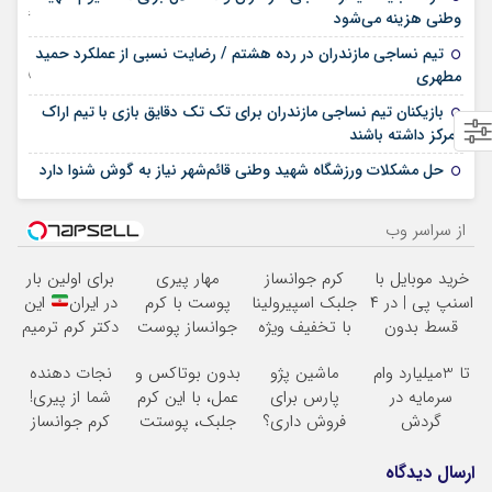
26 فوریه 2023
وطنی هزینه می‌شود
تیم نساجی مازندران در رده هشتم / رضایت نسبی از عملکرد حمید
08 ژانویه 2023
مطهری
بازیکنان تیم نساجی مازندران برای تک تک دقایق بازی با تیم اراک
28 اکتبر 2022
تمرکز داشته باشند
26 اکتبر 2022
حل مشکلات ورزشگاه شهید وطنی قائم‌شهر نیاز به گوش شنوا دارد
از سراسر وب
خرید موبایل با
کرم جوانساز
مهار پیری
برای اولین بار
اسنپ پی | در ۴
جلبک اسپیرولینا
پوست با کرم
در ایران
این
قسط بدون
با تخفیف ویژه
جوانساز پوست
دکتر کرم ترمیم
سود و کارمزد!
آلمانی(تخفیف
کننده 23 روزه
تا 3میلیارد وام
ماشین پژو
بدون بوتاکس و
نجات دهنده
ویژه تا امشب)
ساخت!
سرمایه در
پارس برای
عمل، با این کرم
شما از پیری!
گردش
فروش داری؟
جلبک، پوستت
کرم جوانساز
فروشندگان =>
اینجا سریع
رو جوان کن
جلبک50%تخفیف
فروشگاهت رو
بفروشش
ارسال دیدگاه