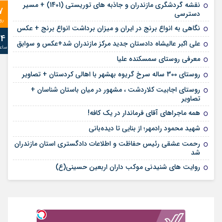
نقشه گردشگری مازندران و جاذبه های توریستی (1401) + مسیر
7
دسترسی
رو
نگاهی به انواع برنج در ایران و میزان برداشت انواع برنج + عکس
24
علی‌ اکبر عالیشاه دادستان جدید مرکز مازندران شد+عکس و سوابق
ساع
معرفی روستای سمسکنده علیا
روستای 300 ساله سرخ ‌گریوه بهشهر با اهالی کردستان + تصاویر
روستای اجابیت کلاردشت ، مشهور در میان باستان شناسان +
تصاویر
همه ماجراهای آقای فرماندار در یک کافه!
شهید محمود رادمهر؛ از بنایی تا دیده‌بانی
رحمت عشقی رئیس حفاظت و اطلاعات دادگستری استان مازندران
شد
روایت های شنیدنی موکب داران اربعین حسینی(ع)