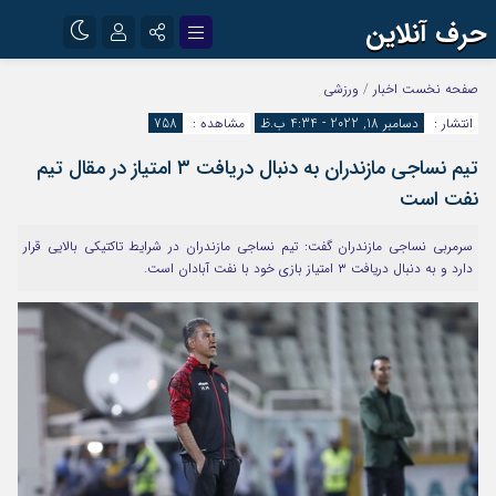
حرف آنلاین
نام کاربری یا نشانی ایمیل
اینستاگرام
تلگرام
صفحه نخست
اخبار
/
ورزشی
انتشار :
دسامبر 18, 2022 - 4:34 ب.ظ
مشاهده :
758
آپارات
تیم نساجی مازندران به دنبال دریافت ۳ امتیاز در مقال تیم
رمز عبور
نفت است
سرمربی نساجی مازندران گفت: تیم نساجی مازندران در شرایط تاکتیکی بالایی قرار
مرا به خاطر بسپار
دارد و به دنبال دریافت ۳ امتیاز بازی خود با نفت آبادان است.