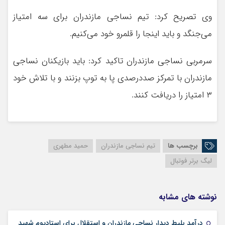
‌وی تصریح کرد: تیم نساجی مازندران برای سه امتیاز
می‌جنگد و باید اینجا را قلمرو خود می‌کنیم‌.
سرمربی نساجی مازندران تاکید کرد: باید بازیکنان نساجی
مازندران با تمرکز صددرصدی پا به توپ بزنند و با تلاش خود
۳ امتیاز را دریافت کنند.
برچسب ها
تیم نساجی مازندران
حمید مطهری
لیگ برتر فوتبال
نوشته های مشابه
درآمد بلیط دیدار نساجی مازندران و استقلال برای استادیوم شهید