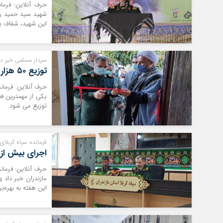
حرف آنلاین: فرمان
شهید سید حمید رض
این شهید، شفاف ب
سردار مسلمی خبر دا
توزیع ۵۰ هزار بسته معیشتی در طرح کمک‌ مومنانه مازندران
حرف آنلاین: فرماند
توزیع می شود.
فرمانده سپاه کربلای 
اجرای بیش از ۵هزار ویژه برنامه هفته دفاع مقدس مازندر
این هفته به بهره‌ب