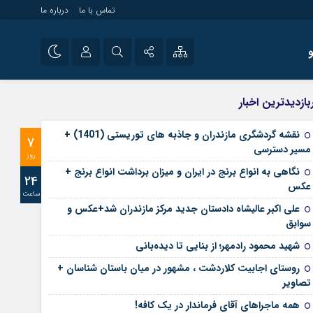
تماس با ما
درباره ما
شی راه اندازی سایت و
نام کاربری یا نشانی ایمیل
اینستاگرام
بازدیدترین اخبار
 سایت های خبری و
تلگرام
نقشه گردشگری مازندران و جاذبه های توریستی (1401) +
7
رمز عبور
مسیر دسترسی
آپارات
روز
نگاهی به انواع برنج در ایران و میزان برداشت انواع برنج +
24
عکس
ساعت
مرا به خاطر بسپار
علی‌ اکبر عالیشاه دادستان جدید مرکز مازندران شد+عکس و
سوابق
شهید محمود رادمهر؛ از بنایی تا دیده‌بانی
روستای اجابیت کلاردشت ، مشهور در میان باستان شناسان +
تصاویر
همه ماجراهای آقای فرماندار در یک کافه!