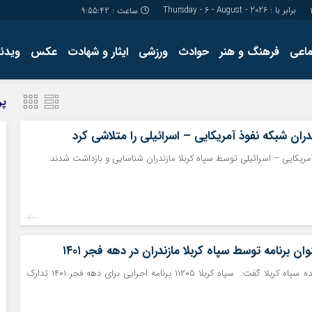
برابر با : Thursday - 6 - August - 2026
ساعت :
9:55:43
ماعی
فرهنگ و هنر
حوادث
ورزشی
ایثار و شهادت
عکس
ویدئو
درباره ما
کارگاه آموز
پر
تولید محتوا
مجله ای
ندران شبکه نفوذ آمریکایی – اسرائیلی را متلاشی کرد
مریکایی – اسرائیلی توسط سپاه کربلا مازندران شناسایی و بازداشت شدند.
فاطمه عربی: فرمانده سپاه کربلا گفت: سپاه کربلا ۱۱۲۰۵ برنامه اجرایی برای دهه فجر ۱۴۰۱ تدارک