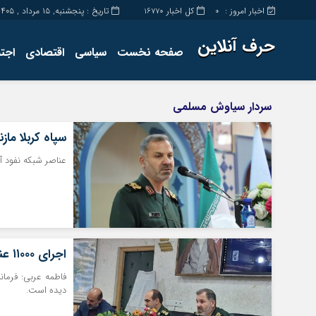
اخبار امروز :
کل اخبار
تاریخ : پنجشنبه, ۱۵ مرداد , ۱۴۰۵
16770
0
حرف آنلاین
صفحه نخست
سیاسی
اقتصادی
اجت
برگه نمونه
تماس با ما
سردار سیاوش مسلمی
سپاه کربلا ماز
عناصر شبکه نفود آ
اجرای ۱۱۰۰۰ عنوان برنامه توسط سپاه کربلا مازندران در دهه فجر ۱۴۰۱
دیده است‌.