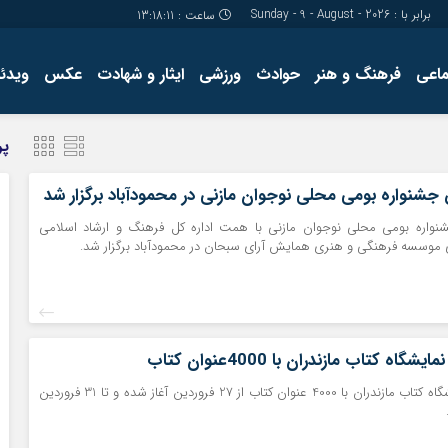
برابر با : Sunday - 9 - August - 2026
ساعت :
13:18:12
ماعی
فرهنگ و هنر
حوادث
ورزشی
ایثار و شهادت
عکس
ویدئو
درباره ما
کارگاه آموز
پر
تولید محتوا
مجله ای
ن جشنواره بومی محلی نوجوان مازنی در محمودآباد برگزار شد
شنواره بومی محلی نوجوان مازنی با همت اداره کل فرهنگ و ارشاد اسلامی
ی موسسه فرهنگی و هنری همایش آرای سبحان در محمودآباد برگزار شد.
شگاه کتاب مازندران با 4000عنوان کتاب
حرف آنلاین: نمایشگاه کتاب مازندران با 4000 عنوان کتاب از 27 فروردین آغاز شده و تا 31 فروردین