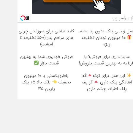
ز سراسر وب
مل زیبایی پلک بدون رد بخیه
کلید طلایی برای سوزاندن چربی
۱۰ میلیون تومان تخفیف
های مزاحم بدن(60%تخفیف تا
ویژه
امشب)
ساینا داری برای فروش؟ با
فروش خودروی شما به بهترین
ارنامه به بهترین قیمت بفروش!
قیمت بازار
این عمل برای توئه
اگه
بلفاروپلاستی با 10 میلیون
افتادگی پلک داری
اگر پف
تخفیف
بلک بالا 25 پلک
پلک اطراف چشم داری
پایین 35