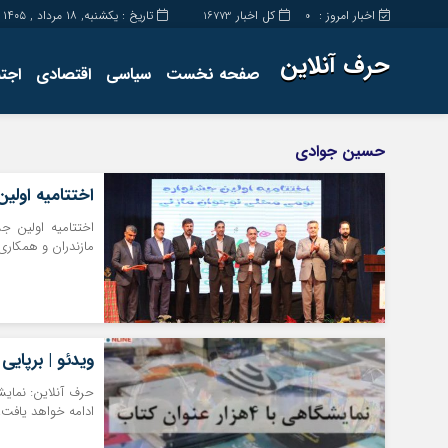
اخبار امروز :
کل اخبار
تاریخ : یکشنبه, ۱۸ مرداد , ۱۴۰۵
16773
0
حرف آنلاین
صفحه نخست
سیاسی
اقتصادی
اجت
برگه نمونه
تماس با ما
حسین جوادی
اختتامیه اولی
اختتامیه اولین ج
مازندران و همکار
ویدئو | برپایی نمای
ادامه خواهد یافت.