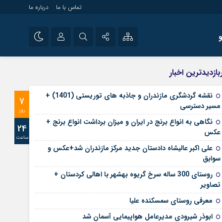
تماس با ما
درباره ما
شی راه اندازی سایت و
نام کاربری یا نشانی ایمیل
اینستاگرام
بازدیدترین اخبار
 سایت های خبری و
تلگرام
نقشه گردشگری مازندران و جاذبه های توریستی (1401) +
7
رمز عبور
مسیر دسترسی
آپارات
روز
نگاهی به انواع برنج در ایران و میزان برداشت انواع برنج +
24
عکس
ساعت
مرا به خاطر بسپار
علی‌ اکبر عالیشاه دادستان جدید مرکز مازندران شد+عکس و
سوابق
روستای 300 ساله سرخ ‌گریوه بهشهر با اهالی کردستان +
تصاویر
معرفی روستای سمسکنده علیا
ابوذر شیرودی مدیرعامل هواپیمایی آسمان شد