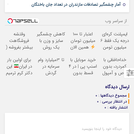
15 ژانویه 2024
آمار چشمگیر تصادفات مازندران در تعداد جان باختگان
از سراسر وب
ایمپلنت کره‌ای
اعتبار تا ۱۰۰
کاهش چشمگیر
وقتشه
درجه یک فقط 6
میلیون تومان
سایز و وزن با
فروشگاهت
میلیون تومن
همین الان
یک روش
بیشتر بفروشه (
درخواست اعتبار
خانگی60%تخفیف
همین الان ثبت
خداحافظی با
خرید موبایل با
تا 3میلیارد وام
برای اولین بار
بده
نام کن )
کمردرد، بدون
اسنپ پی | در ۴
سرمایه در
در ایران
این
قرص و آمپول
قسط بدون
گردش
دکتر کرم ترمیم
سود و کارمزد!
فروشندگان =>
کننده 23 روزه
فروشگاهت رو
ساخت!
ارسال دیدگاه
ثبت کن
مجموع دیدگاهها : 0
در انتظار بررسی : 0
انتشار یافته : 0
دیدگاه خود را اینجا بنویسید