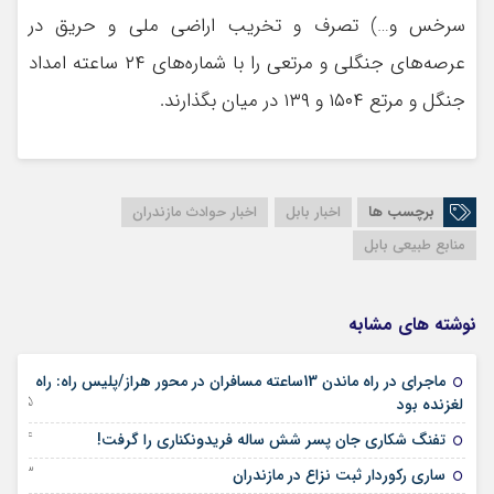
سرخس و…) تصرف و تخریب اراضی ملی و حریق در
عرصه‌های جنگلی و مرتعی را با شماره‌های ۲۴ ساعته امداد
جنگل و مرتع ۱۵۰۴ و ۱۳۹ در میان بگذارند.
برچسب ها
اخبار بابل
اخبار حوادث مازندران
منابع طبیعی بابل
نوشته های مشابه
ماجرای در راه ماندن 13ساعته مسافران در محور هراز/پلیس راه: راه
25 ژانویه 2024
لغزنده بود
24 ژانویه 2024
تفنگ شکاری جان پسر شش ساله فریدونکناری را گرفت!
23 ژانویه 2024
ساری رکوردار ثبت نزاع در مازندران