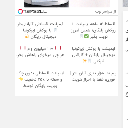
از سراسر وب
ا
اقساط ۱۲ ماهه ایمپلنت +
ایمپلنت اقساطی گارانتی‌دار
ی
روکش رایگان؛ همین امروز
با روکش زیرکونیا
نوبت بگیر
دیجیتال رایگان
ز
ایمپلنت با روکش زیرکونیا
200 میلیون وام
ی
دیجیتال رایگان + گارانتی
هر چی میخوای باهاش بخر!!
شرکتی
وام 100 هزار تتری آبان تتر |
ایمپلنت اقساطی بدون چک
نخستین خواسته اهالی رفت، پل ورودی روستا؛ این پل 27
فوری، فقط با احراز هویت
و سفته با ٪۲۵ تخفیف
ن
ویزیت رایگان توسط
متخصص
ع
ا