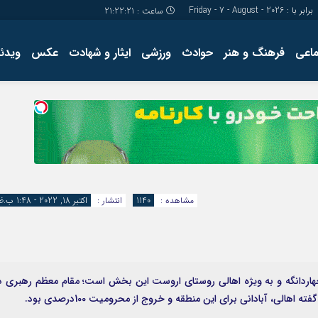
برابر با : Friday - 7 - August - 2026
ساعت :
21:22:22
ماعی
فرهنگ و هنر
حوادث
ورزشی
ایثار و شهادت
عکس
ویدئو
درباره ما
کارگاه آموز
تولید محتوا
مجله ای
مشاهده :
1140
انتشار :
اکتبر 18, 2022 - 1:48 ب.ظ
روز تاریخی برای مردم چهاردانگه و به ویژه اهالی روستای اروست این بخش است؛ مقام معظم رهبری د
هالی، آبادانی برای این منطقه و خروج از محرومیت 100درصدی بود.