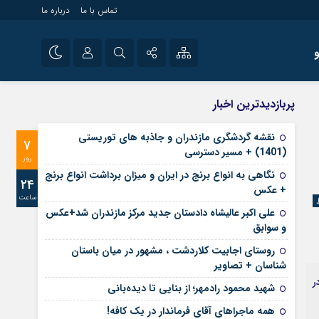
تماس با ما
درباره ما
شی راه اندازی سایت و
نام کاربری یا نشانی ایمیل
اینستاگرام
پربازدیدترین اخبار
 سایت های خبری و
تلگرام
نقشه گردشگری مازندران و جاذبه های توریستی
7
رمز عبور
(1401) + مسیر دسترسی
آپارات
روز
نگاهی به انواع برنج در ایران و میزان برداشت انواع برنج
24
+ عکس
ساعت
مرا به خاطر بسپار
علی‌ اکبر عالیشاه دادستان جدید مرکز مازندران شد+عکس
و سوابق
روستای اجابیت کلاردشت ، مشهور در میان باستان
شناسان + تصاویر
ر
شهید محمود رادمهر؛ از بنایی تا دیده‌بانی
همه ماجراهای آقای فرماندار در یک کافه!