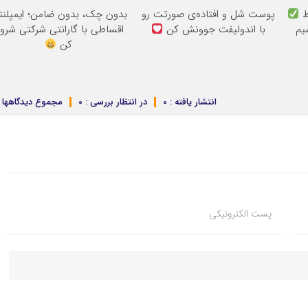
پوست شل و افتاده‌ی صورتت رو
بدون چک، بدون ضامن؛ ایمپلنت
 سیم
با اندولیفت جوونش کن
اقساطی با گارانتی شرکتی شرو
کن
انتشار یافته : 0
در انتظار بررسی : 0
مجموع دیدگاهها : 
پست الکترونیکی