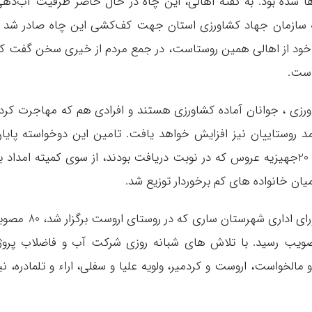
ا شده بود. به گفته اهالی، این چاه در حال حاضر ظرفیت آب‌ده
 به سازمان جهاد کشاورزی استان جهت کف‌کشی این چاه صادر شد 
که خود از اهالی همین روستاست، در جمع مردم از خیری سخن گفت ک
 است.
رزی ، جوانان آماده کشاورزی هستند و افرادی هم که مهاجرت کرد
مد روستاییان نیز افزایش خواهد یافت. تامین این دوخواسته پایا
بخش سفر استاندار و مدیران به این روستا نبود. 20جهیزیه عروس که در نوبت دریافت بودند، از سوی کمیته امداد 
براساس اعلام استاندار مازندران در این سفر و شورای اداری شهرستان ساری که در روستای اروست 
ویب رسید. با تلاش های شبانه روزی شرکت آب و فاضلاب پروژ
عه سر و مالخواست، اروست و کردمیر، ولویه علیا و سفلی، اراء و تلمادره، نی