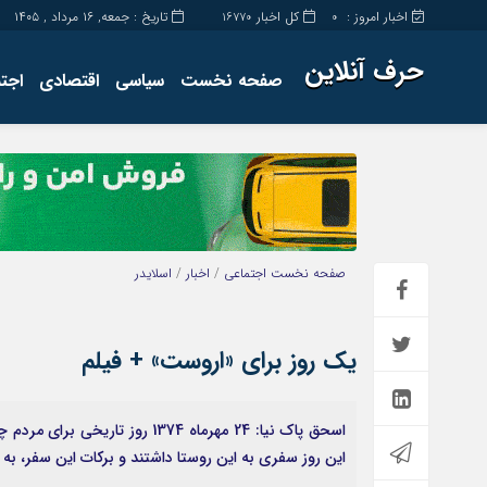
اخبار امروز :
کل اخبار
تاریخ : جمعه, ۱۶ مرداد , ۱۴۰۵
16770
0
حرف آنلاین
صفحه نخست
سیاسی
اقتصادی
اجت
برگه نمونه
تماس با ما
صفحه نخست
اجتماعی
/
اخبار
/
اسلایدر
یک روز برای «اروست» + فیلم
اسحق پاک نیا: 24 مهرماه 1374 
این روز سفری به این روستا داشتند و برکات این سفر، به گفته ا