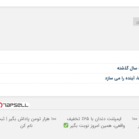
ی
 آینده را می سازد
06
تتر میخوای؟ از آبان‌تتر بخر | 100
ایمپلنت دندان با ۲۵٪ تخفیف
100 هزار تومن پاداش بگیر | ثب
واقعی، همین امروز نوبت بگیر
نام کن