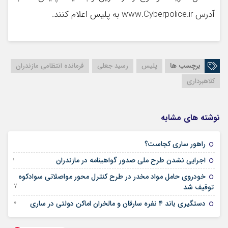
آدرس www.Cyberpolice.ir به پلیس اعلام کنند.
برچسب ها
پلیس
رسید جعلی
فرمانده انتظامی مازندران
کلاهبرداری
نوشته های مشابه
24 اکتبر 2024
راهور ساری کجاست؟
30 آوریل 2024
اجرایی نشدن طرح ملی صدور گواهینامه در مازندران
خودروی حامل مواد مخدر در طرح کنترل محور مواصلاتی سوادکوه
17 دسامبر 2023
توقیف شد
10 دسامبر 2023
دستگیری باند ۴ نفره سارقان و مالخران اماکن دولتی در ساری