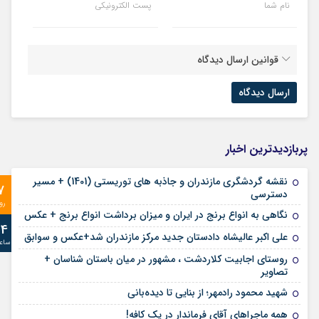
نام شما
پست الکترونیکی
قوانین ارسال دیدگاه
پربازدیدترین اخبار
نقشه گردشگری مازندران و جاذبه های توریستی (1401) + مسیر
7
دسترسی
رو
نگاهی به انواع برنج در ایران و میزان برداشت انواع برنج + عکس
24
علی‌ اکبر عالیشاه دادستان جدید مرکز مازندران شد+عکس و سوابق
ساع
روستای اجابیت کلاردشت ، مشهور در میان باستان شناسان +
تصاویر
شهید محمود رادمهر؛ از بنایی تا دیده‌بانی
همه ماجراهای آقای فرماندار در یک کافه!