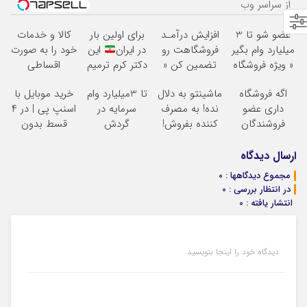
از سراسر وب
عضو شو تا 3
افزایش درآمـد
برای اولین بار
کالا و خدمات
میلیارد وام بگیر
فروشگاهت رو
در ایران
این
خود را به صورت
« ویژه فروشگاه
تضمین کن «
دکتر کرم ترمیم
اقساطی
ها »
فروشگاهت رو
کننده 23 روزه
بفروشید
اگه فروشگاه
ماشینتو به دلال
تا 3میلیارد وام
خرید موبایل با
ثبت کن »
ساخت!
داری عضو
نده! به مصرف
سرمایه در
اسنپ پی | در ۴
فروشندگان
کننده بفروش!
گردش
قسط بدون
دیجی پی شو 3
بدون پاسخ به
فروشندگان =>
سود و کارمزد!
میلیارد وام بگیر
یک تماس
فروشگاهت رو
ارسال دیدگاه
ثبت کن
مجموع دیدگاهها : 0
در انتظار بررسی : 0
انتشار یافته : 0
دیدگاه خود را اینجا بنویسید