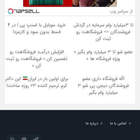
از سراسر وب
تا 3میلیارد وام سرمایه در گردش
خرید موبایل با اسنپ پی | در ۴
فروشندگان => فروشگاهت رو
قسط بدون سود و کارمزد!
ثبت کن
عضو شو تا 3 میلیارد وام بگیر «
افزایش درآمـد فروشگاهت رو
ویژه فروشگاه ها »
تضمین کن « فروشگاهت رو ثبت
کن »
اگه فروشگاه داری عضو
برای اولین بار در ایران
این دکتر
فروشندگان دیجی پی شو 3
کرم ترمیم کننده 23 روزه ساخت!
میلیارد وام بگیر
تماس با ما
درباره ما