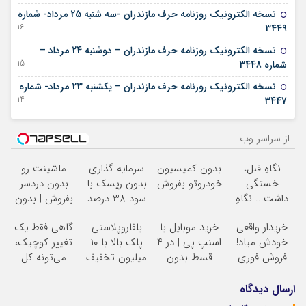
نسخه الکترونیک روزنامه حرف مازندران -سه شنبه 25 مرداد- شماره
16 آگوست 2022
3449
نسخه الکترونیک روزنامه حرف مازندران – دوشنبه 24 مرداد –
15 آگوست 2022
شماره 3448
نسخه الکترونیک روزنامه حرف مازندران – یکشنبه 23 مرداد- شماره
14 آگوست 2022
3447
از سراسر وب
نگاهِ قبل،
بدون کمیسیون
سرمایه گذاری
ماشینت رو
خستگی
خودروتو بفروش
بدون ریسک با
بدون دردسر
داشت... نگاهِ
سود 38 درصد
بفروش | بدون
بعد، انرژی داره
سالانه
کمسیون
خریدار واقعی
خرید موبایل با
بلفاروپلاستی
گاهی فقط یک
بلفا با 25%
خودش میاد!
اسنپ پی | در ۴
پلک بالا با ۱۰
تغییر کوچیک،
تخفیف
فروش فوری
قسط بدون
میلیون تخفیف
می‌تونه کل
ماشین در همراه
سود و کارمزد!
فقط ۲۵ میلیون
چهرتو متحول
مکانیک
کنه
تغییر
ارسال دیدگاه
طبیعی