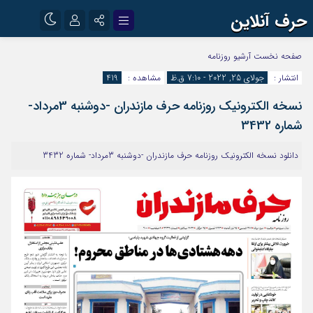
حرف آنلاین
نام کاربری یا نشانی ایمیل
اینستاگرام
تلگرام
صفحه نخست
آرشیو روزنامه
انتشار :
جولای 25, 2022 - 7:10 ق.ظ
مشاهده :
419
آپارات
نسخه الکترونیک روزنامه حرف مازندران -دوشنبه 3مرداد-
رمز عبور
شماره 3432
دانلود نسخه الکترونیک روزنامه حرف مازندران -دوشنبه 3مرداد- شماره 3432
مرا به خاطر بسپار