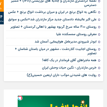
نقشه گردشگری مازندران و جاذبه های توریستی (1401) + مسیر
7
دسترسی
رو
نگاهی به انواع برنج در ایران و میزان برداشت انواع برنج + عکس
24
علی‌ اکبر عالیشاه دادستان جدید مرکز مازندران شد+عکس و سوابق
ساع
روستای 300 ساله سرخ ‌گریوه بهشهر با اهالی کردستان + تصاویر
معرفی روستای سمسکنده علیا
ابوذر شیرودی مدیرعامل هواپیمایی آسمان شد
روستای اجابیت کلاردشت ، مشهور در میان باستان شناسان +
تصاویر
همه ماجراهای آقای فرماندار در یک کافه!
خرس مازندران ؛ نگین حیات وحش ایران
روایت های شنیدنی موکب داران اربعین حسینی(ع)