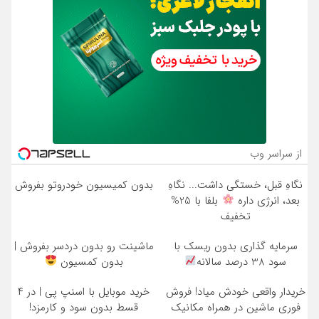
از سراسر وب
نگاهِ قبل، خستگی داشت... نگاهِ
بدون کمیسیون خودروتو بفروش
بعد، انرژی داره
بلفا با 25%
تخفیف
سرمایه گذاری بدون ریسک با
ماشینت رو بدون دردسر بفروش |
سود 38 درصد سالانه
بدون کمسیون
خریدار واقعی خودش میاد! فروش
خرید موبایل با اسنپ پی | در ۴
فوری ماشین در همراه مکانیک
قسط بدون سود و کارمزد!