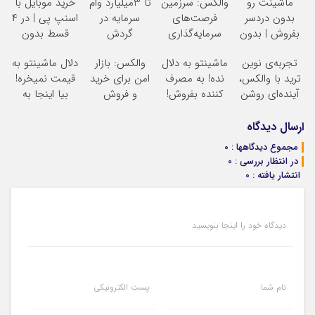
ماشینت رو
والکس: سرزمین
تا 3میلیارد وام
خرید موبایل با
بدون دردسر
فرصت‌های
سرمایه در
اسنپ پی | در ۴
بفروش | بدون
سرمایه‌گذاری
گردش
قسط بدون
کمسیون
دیجیتال شما
فروشندگان =>
سود و کارمزد!
تجربه‌ی نوین
ماشینتو به دلال
والکس: بازار
دلال ماشینتو به
فروشگاهت رو
ترید با والکس،
نده! به مصرف
امن برای خرید
قیمت نمیخره!
ثبت کن
آینده‌ای روشن
کننده بفروش!
و فروش
بیا اینجا به
در انتظار
بدون پاسخ به
دارایی‌های
قیمت
شماست
یک تماس
دیجیتال
بفروش*فقط
ارسال دیدگاه
خریدار واقعی*
مجموع دیدگاهها : 0
در انتظار بررسی : 0
انتشار یافته : 0
دیدگاه خود را اینجا بنویسید
نام شما
پست الکترونیکی