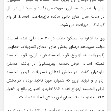
ریال را بصورت مساوي صورت مي پذيرد و سود این دوسال
در مدت سال های باقی مانده بازپرداخت اقساط از وام
گیرندگان دریافت می شود.
وی با اشاره به عملکرد بانک در ۳۰ ماه طی شده فعالیت
دولت سیزدهم درسایر بخش های اعطای تسهیلات حمایتی
(قرض‌الحسنه ازدواج، قرض‌الحسنه فرزند آوری، قرض‌الحسنه
کمیته امداد، قرض‌الحسنه بهزیستی) در بانک مسکن
مازندران گفت: در بخش اعطای تسهیلات قرض الحسنه
ازدواج و فرزند اوری که همواره مورد تاکید بوده ، در بخش
قرض الحسنه ازدواج تعداد 1896فقره با اعتباری بالغ بر 2هزار
643 میلیارد به متقاضیان این بخش اعطا شده است.
حاجی پور افزود: در حوزه فرزندآوری نیز 671 فقره تسهیلات با