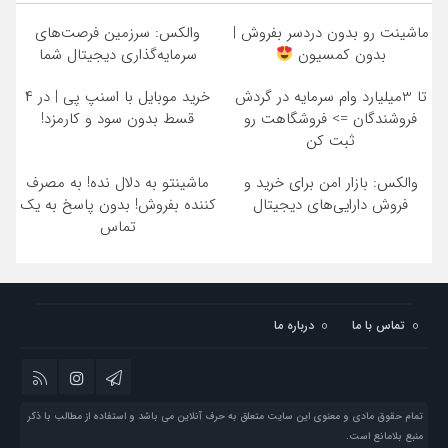
ماشینت رو بدون دردسر بفروش |
والکس: سرزمین فرصت‌های
بدون کمسیون
سرمایه‌گذاری دیجیتال شما
تا 3میلیارد وام سرمایه در گردش
خرید موبایل با اسنپ پی | در ۴
فروشندگان => فروشگاهت رو
قسط بدون سود و کارمزد!
ثبت کن
والکس: بازار امن برای خرید و
ماشینتو به دلال نده! به مصرف
فروش دارایی‌های دیجیتال
کننده بفروش! بدون پاسخ به یک
تماس
تماس با ما
درباره ما
تمام حقوق مادی و معنوی این سایت متعلق به حرف آنلاین می باشد و استفاده از مطالب با ذکر
منبع بلامانع است.