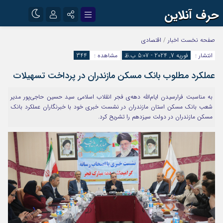
حرف آنلاین
نام کاربری یا نشانی ایمیل
اینستاگرام
تلگرام
صفحه نخست
اخبار
/
اقتصادی
انتشار :
فوریه 7, 2024 - 5:07 ب.ظ
مشاهده :
344
آپارات
عملکرد مطلوب بانک مسکن مازندران در پرداخت تسهیلات
رمز عبور
به مناسبت فرارسیدن ایام‌الله دهه‌ی فجر انقلاب اسلامی سید حسین حاجی‌پور مدیر
شعب بانک مسکن استان مازندران در نشست خبری خود با خبرنگاران عملکرد بانک
مرا به خاطر بسپار
مسکن مازندران در دولت سیزدهم را تشریح کرد.