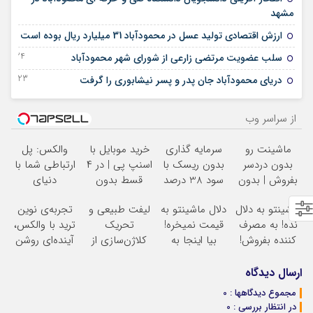
07 ژوئن 2023
مشهد
27 می 2023
ارزش اقتصادی تولید عسل در محمودآباد 31 میلیارد ریال بوده است
24 دسامبر 2022
سلب عضویت مرتضی زارعی از شورای شهر محمودآباد
23 آگوست 2022
دریای محمودآباد جان پدر و پسر نیشابوری را گرفت
از سراسر وب
ماشینت رو
سرمایه گذاری
خرید موبایل با
والکس: پل
بدون دردسر
بدون ریسک با
اسنپ پی | در ۴
ارتباطی شما با
بفروش | بدون
سود 38 درصد
قسط بدون
دنیای
کمسیون
سالانه
سود و کارمزد!
سرمایه‌گذاری
ماشینتو به دلال
دلال ماشینتو به
لیفت طبیعی و
تجربه‌ی نوین
دیجیتال
نده! به مصرف
قیمت نمیخره!
تحریک
ترید با والکس،
کننده بفروش!
بیا اینجا به
کلاژن‌سازی از
آینده‌ای روشن
بدون پاسخ به
قیمت
داخل پوست با
در انتظار
یک تماس
بفروش*فقط
24ماه ماندگاری
شماست
ارسال دیدگاه
خریدار واقعی*
جوان شو
مجموع دیدگاهها : 0
در انتظار بررسی : 0