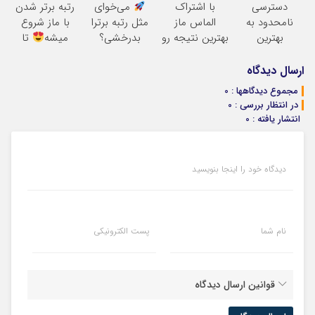
دسترسی
با اشتراک
می‌خوای
رتبه برتر شدن
میشه!
نامحدود به
الماس ماز
مثل رتبه برترا
با ماز شروع
بهترین
بهترین نتیجه رو
بدرخشی؟
میشه
تا
آموزش‌ها تا روز
در کنکور بگیر
جمع‌بندی
پایان با شما
کنکور
تابستون رایگان
ارسال دیدگاه
ماز
مجموع دیدگاهها : 0
در انتظار بررسی : 0
انتشار یافته : 0
دیدگاه خود را اینجا بنویسید
نام شما
پست الکترونیکی
قوانین ارسال دیدگاه