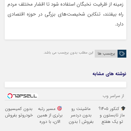
زمینه از ظرفیت نخبگان استفاده شود‌ تا اقشار مختلف مردم
راه بیفتند، تنکابن شخیصت‌های بزرگی در حوزه اقتصادی
دارد.
این مطلب بدون برچسب می باشد.
برچسب ها
نوشته های مشابه
از سراسر وب
کنکور ۱۴۰5؟
ماشینت رو
مسیر رتبه
بدون کمیسیون
ماز تابستون و
بدون دردسر
برتری از همین
خودروتو بفروش
تو یک هفتع
بفروش | بدون
الان، با دوره
جمع میکنه
کمسیون
رایگان ماز شروع