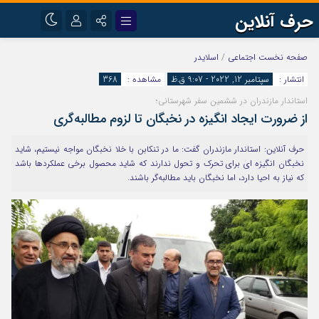
حرف آنلاین
نام کاربری یا نشانی ایمیل
اینستاگرام
تلگرام
صفحه نخست
اجتماعی
/
اسلایدر
انتشار :
سپتامبر 12, 2022 - 9:07 ق.ظ
مشاهده :
368
آپارات
استاندار مازندران در ششمین سفر شهرستانی؛
رمز عبور
از ضرورت ایجاد انگیزه در نخبگان تا لزوم مطالبه‌گری
حرف آنلاین: استاندار مازندران گفت: ما در تنکابن با خلا نخبگان مواجه نیستیم، شاید
مرا به خاطر بسپار
نخبگان انگیزه ای برای تحرک و تحول ندارند که شاید محصول برخی عملکردها باشد
که نیاز به احیا دارد، اما نخبگان باید مطالبه‌گر باشند‌.