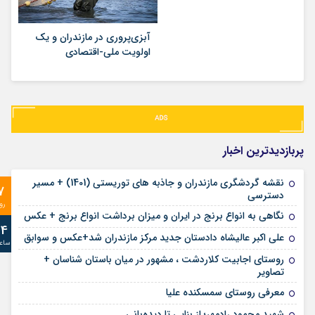
آبزی‌پروری در مازندران و یک
اولویت ملی-اقتصادی
پربازدیدترین اخبار
نقشه گردشگری مازندران و جاذبه های توریستی (1401) + مسیر
7
دسترسی
رو
نگاهی به انواع برنج در ایران و میزان برداشت انواع برنج + عکس
24
علی‌ اکبر عالیشاه دادستان جدید مرکز مازندران شد+عکس و سوابق
ساع
روستای اجابیت کلاردشت ، مشهور در میان باستان شناسان +
تصاویر
معرفی روستای سمسکنده علیا
شهید محمود رادمهر؛ از بنایی تا دیده‌بانی