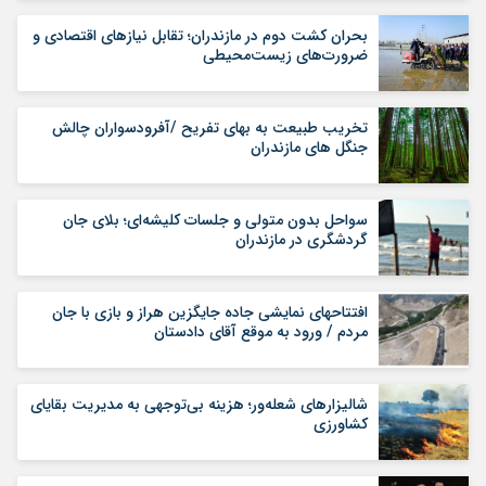
بحران کشت دوم در مازندران؛ تقابل نیازهای اقتصادی و
ضرورت‌های زیست‌محیطی
تخریب طبیعت به بهای تفریح /آفرودسواران چالش
جنگل های مازندران
سواحل بدون متولی و جلسات کلیشه‌ای؛ بلای جان
گردشگری در مازندران
افتتاح‎های نمایشی جاده جایگزین هراز و بازی با جان
مردم / ورود به موقع آقای دادستان
شالیزارهای شعله‌ور؛ هزینه بی‌توجهی به مدیریت بقایای
کشاورزی