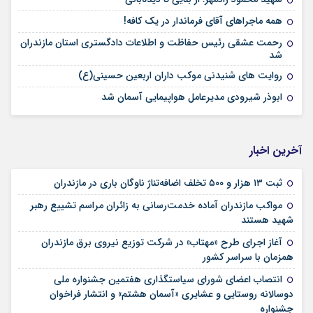
همه ماجراهای آقای فرماندار در یک کافه!
رحمت عشقی رئیس حفاظت و اطلاعات دادگستری استان مازندران
شد
روایت های شنیدنی موکب داران اربعین حسینی(ع)
ابوذر شیرودی مدیرعامل هواپیمایی آسمان شد
آخرین اخبار
ثبت ۱۳ هزار و ۵۰۰ تخلف اضافه‌تناژ ناوگان باری در مازندران
مواکب مازندران آماده خدمت‌رسانی به زائران مراسم تشییع رهبر
شهید هستند
آغاز اجرای طرح «مهتاب» در شرکت توزیع نیروی برق مازندران
همزمان با سراسر کشور
انتصاب اعضای شورای سیاستگذاری هفتمین جشنواره ملی
دوسالانه روستایی و عشایری «آسمان هشتم» و انتشار فراخوان
جشنواره