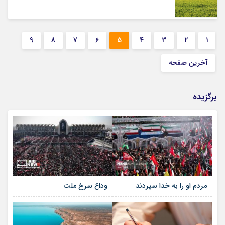
9
8
7
6
5
4
3
2
1
آخرین صفحه
برگزیده
مردم او را به خدا سپردند
وداع سرخ ملت