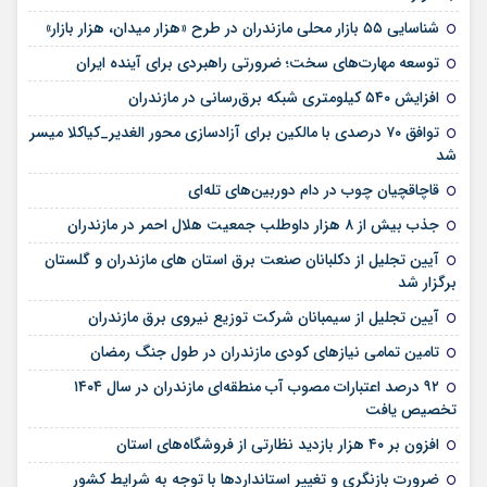
شناسایی ۵۵ بازار محلی مازندران در طرح «هزار میدان، هزار بازار»
توسعه مهارت‌های سخت؛ ضرورتی راهبردی برای آینده ایران
افزایش ۵۴۰ کیلومتری شبکه برق‌رسانی در مازندران
توافق ۷۰ درصدی با مالکین برای آزادسازی محور الغدیر_کیاکلا میسر
شد
قاچاقچیان چوب در دام دوربین‌های تله‌ای
جذب بیش از ۸ هزار داوطلب جمعیت هلال احمر در مازندران
آیین تجلیل از دکلبانان صنعت برق استان های مازندران و گلستان
برگزار شد
آیین تجلیل از سیمبانان شركت توزیع نیروی برق مازندران
تامین تمامی نیازهای کودی مازندران در طول جنگ رمضان
۹۲ درصد اعتبارات مصوب آب منطقه‌ای مازندران در سال ۱۴۰۴
تخصیص یافت
افزون بر ۴۰ هزار بازدید نظارتی از فروشگاه‌های استان
ضرورت بازنگری و تغییر استانداردها با توجه به شرایط کشور