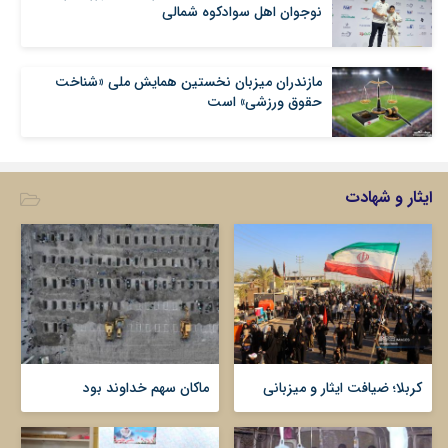
نوجوان اهل سوادکوه شمالی
مازندران میزبان نخستین همایش ملی «شناخت
حقوق ورزشی» است
ایثار و شهادت
کربلا؛ ضیافت ایثار و میزبانی
ماکان سهم خداوند بود