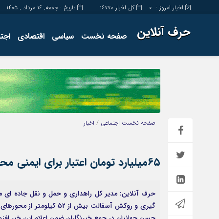
اخبار امروز :
کل اخبار
تاریخ : جمعه, ۱۶ مرداد , ۱۴۰۵
16770
0
حرف آنلاین
صفحه نخست
سیاسی
اقتصادی
اجت
برگه نمونه
تماس با ما
صفحه نخست
اجتماعی
/
اخبار
۶۵میلیارد تومان اعتبار برای ایمنی محورهای مواصلاتی مازندران
حرف آنلاین: مدیر کل راهداری و حمل و نقل جاده ای ما
حسن جهانیان در جمع خبرنگاران ضمن اعلام این خبر افزود