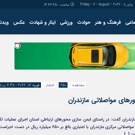
برابر با : Friday - 7 - August - 2026
ساعت :
14:46:46
ماعی
فرهنگ و هنر
حوادث
ورزشی
ایثار و شهادت
عکس
ویدئو
درباره ما
کارگاه آموز
تولید محتوا
مجله ای
مشاهده :
250
انتشار :
فوریه 17, 2022 - 4:38 ب.ظ
زندران گفت: در راستای ایمن سازی محورهای ارتباطی استان اجرای عملیات لک
گیری و روکش آسفالت بیش از ۵۲ کیلومتر از محورهای مواصلاتی مرکزی مازندران با اعتباری بالغ بر ۶۵۰ میلیارد ریال در دست اج
: […]