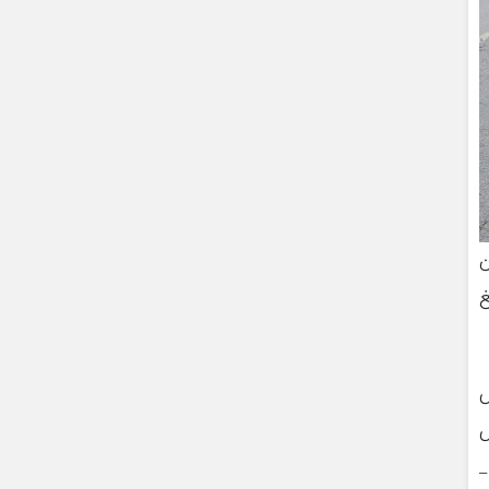
ن
لغ
ش
ش
_