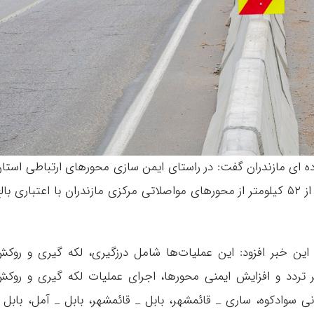
ه ای مازندران گفت: در راستای ایمن سازی محورهای ارتباطی استا
اجرای عملیات لکه گیری و روکش آسفالت بیش از ۵۲ کیلومتر از محورهای مواصلاتی مرکزی مازندران با اعتباری با
ین خبر افزود: این عملیات‌ها شامل درزگیری، لکه گیری و روک
 تردد و افزایش ایمنی محورها، اجرای عملیات لکه گیری و روک
سوادکوه، ساری _ قائمشهر، بابل _ قائمشهر، بابل _ آمل، بابل 