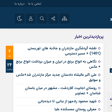
تماس با ما
درباره ما
شی راه اندازی سایت و
نام کاربری یا نشانی ایمیل
اینستاگرام
پربازدیدترین اخبار
 سایت های خبری و
تلگرام
نقشه گردشگری مازندران و جاذبه های توریستی
7
رمز عبور
(1401) + مسیر دسترسی
آپارات
روز
نگاهی به انواع برنج در ایران و میزان برداشت انواع برنج
24
+ عکس
ساعت
مرا به خاطر بسپار
علی‌ اکبر عالیشاه دادستان جدید مرکز مازندران شد+عکس
و سوابق
روستای اجابیت کلاردشت ، مشهور در میان باستان
شناسان + تصاویر
ه
شهید محمود رادمهر؛ از بنایی تا دیده‌بانی
راست.
معرفی روستای سمسکنده علیا