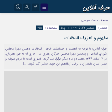
حرف آنلاین
نام کاربری یا نشانی ایمیل
اینستاگرام
تلگرام
صفحه نخست
سیاسی
انتشار :
دسامبر 22, 2015 - 10:10 ق.ظ
مشاهده :
451
آپارات
مفهوم و تعاریف انتخابات
رمز عبور
حرف آنلاین: با توجّه به اهمیّت و حساسیّت خاص انتخابات دهمین دورۀ مجلس
شورای اسلامی و پنجمین دورۀ مجلس خبرگان رهبری سال جاری که به طور همزمان،
مرا به خاطر بسپار
در ۷ اسفند ۱۳۹۴ ،یعنی دو ماه دیگر، برگزار می گردد، ضروری است تا مردم شریف و
بصیر استان مازندران با برخی ازمفاهیم این حوزه، بیشتر آشنا شوند. […]