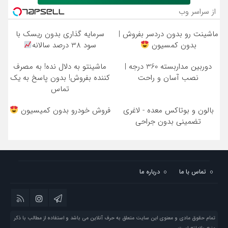
از سراسر وب
ماشینت رو بدون دردسر بفروش |
سرمایه گذاری بدون ریسک با
بدون کمسیون
سود 38 درصد سالانه
دوربین مداربسته 360 درجه |
ماشینتو به دلال نده! به مصرف
نصب آسان و راحت
کننده بفروش! بدون پاسخ به یک
تماس
بالون و بوتاکس معده - لاغری
فروش خودرو بدون کمیسیون
تضمینی بدون جراحی
تماس با ما
درباره ما
تمام حقوق مادی و معنوی این سایت متعلق به حرف آنلاین می باشد و استفاده از مطالب با ذکر