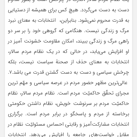
دست به دست مي‌گردد. هيچ كس برای هميشه از دستيابی
به قدرت محروم نمی‌شود. بنابراين، انتخابات به معنای نبرد
مرگ و زندگی نيست. هنگامی كه گروهی خود را بر سر دو
راهی مرگ و زندگی ببيند، امكان مقاومت خشونت‌ آميز در
او افزايش می‌يابد، در حالی كه در يك نظام مردم سالار،
انتخابات به معنای حذف از صحنۀ سياست نيست، بلكه
چرخش سیاسی و دست به دست گشتن قدرت می باشد.7.
عالی‌ترين مظهر حضور مردم در عرصه سياسی و مهّم ترين
مجرای تحقّق حاكميّت مردم است. نظام مردم سالار، نظام
حاكميّت مردم بر سرنوشت خويش، نظام داشتن حكومتی
برخاسته از مردم و پاسخگو در برابر مردم است. برگزاری
انتخابات مشاركت‌آميز و رقابتی احساس مسئوليّت نظام در
مقابل خواست‌های جامعه را افزايش مي‌دهد. انتخابات