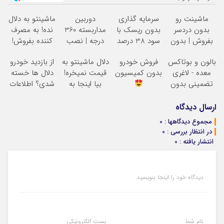
ماشینت رو
سرمایه گذاری
دوربین
ماشینتو به دلال
بدون دردسر
بدون ریسک با
مداربسته 360
نده! به مصرف
بفروش | بدون
سود 38 درصد
درجه | نصب
کننده بفروش!
کمسیون
سالانه
آسان و راحت
بدون پاسخ به
بالون و بوتاکس
فروش خودرو
دلال ماشینتو به
از بازدید خودرو
یک تماس
معده - لاغری
بدون کمیسیون
قیمت نمیخره!
دلال ها خسته
تضمینی بدون
بیا اینجا به
شدی؟ اطلاعات
جراحی
قیمت
ماشینت رو
بفروش*فقط
اینجا ثبت کن
ارسال دیدگاه
خریدار واقعی*
مجموع دیدگاهها : 0
در انتظار بررسی : 0
انتشار یافته : 0
دیدگاه خود را اینجا بنویسید
نام شما
پست الکترونیکی