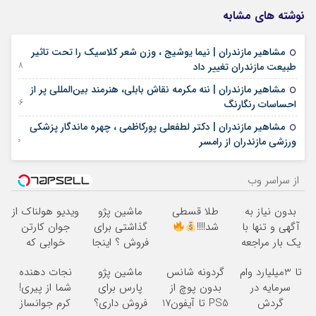
نوشته های مشابه
مشاهیر مازندران | نیما یوشیج ، وزن شعر کلاسیک را تحت تاثیر
18 دسامبر 2022
طبیعت مازندران تغییر داد
مشاهیر مازندران | ننه مکرمه نقاش بابلی، هنرمند بین‌المللی پر از
06 دسامبر 2022
احساسات رنگارنگ
مشاهیر مازندران | دکتر لطفعلي پورکاظمی ، چهره ماندگار پزشکی
30 نوامبر 2022
ورزشی مازندران از رامسر
از سراسر وب
بدون نیاز به
طلا قسطی
ماشین پژو
ویدیو هولناک از
آگهی و تنها با
شد!!!!
گذاشتی برای
جوان کارتن
یک بار مراجعه
فروش ؟ اینجا
خوابی که
فروخته شد
سریع و راحت
میلیاردر شد.
تا 3میلیارد وام
گردونه شانس
ماشین پژو
نجات دهنده
بفروش
آموزش رایگان
سرمایه در
بدون پوچ از
پارس برای
شما از پیری!
گردش
PS5 تا آیفون17
فروش داری؟
کرم جوانساز