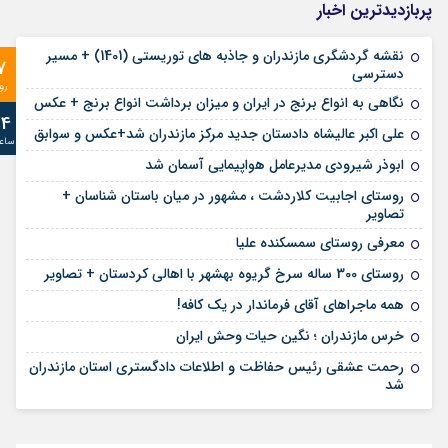
پربازدیدترین اخبار
نقشه گردشگری مازندران و جاذبه های توریستی (1401) + مسیر
7
دسترسی
رو
نگاهی به انواع برنج در ایران و میزان برداشت انواع برنج + عکس
24
علی‌ اکبر عالیشاه دادستان جدید مرکز مازندران شد+عکس و سوابق
ساع
ابوذر شیرودی مدیرعامل هواپیمایی آسمان شد
روستای اجابیت کلاردشت ، مشهور در میان باستان شناسان +
تصاویر
معرفی روستای سمسکنده علیا
روستای 300 ساله سرخ ‌گریوه بهشهر با اهالی کردستان + تصاویر
همه ماجراهای آقای فرماندار در یک کافه!
خرس مازندران ؛ نگین حیات وحش ایران
رحمت عشقی رئیس حفاظت و اطلاعات دادگستری استان مازندران
شد