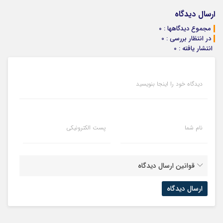
فروشندگان =>
و بیت کوین
اینجا سریع
جلبک50%تخفیف
فروشگاهت رو
بفروشش
ارسال دیدگاه
ثبت کن
مجموع دیدگاهها : 0
در انتظار بررسی : 0
انتشار یافته : 0
دیدگاه خود را اینجا بنویسید
نام شما
پست الکترونیکی
قوانین ارسال دیدگاه