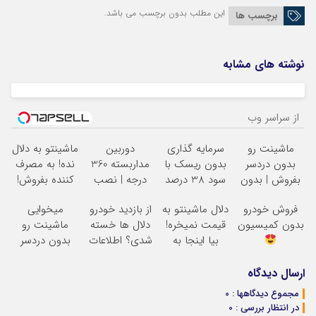
این مطلب بدون برچسب می باشد.
برچسب ها
نوشته های مشابه
از سراسر وب
ماشینت رو
سرمایه گذاری
دوربین
ماشینتو به دلال
بدون دردسر
بدون ریسک با
مداربسته 360
نده! به مصرف
بفروش | بدون
سود 38 درصد
درجه | نصب
کننده بفروش!
کمسیون
سالانه
آسان و راحت
بدون پاسخ به
فروش خودرو
دلال ماشینتو به
از بازدید خودرو
میخوایی
یک تماس
بدون کمیسیون
قیمت نمیخره!
دلال ها خسته
ماشینت رو
بیا اینجا به
شدی؟ اطلاعات
بدون دردسر
قیمت
ماشینت رو
بفروشی؟ بدون
بفروش*فقط
اینجا ثبت کن
کمیسیون
ارسال دیدگاه
خریدار واقعی*
مجموع دیدگاهها : 0
در انتظار بررسی : 0