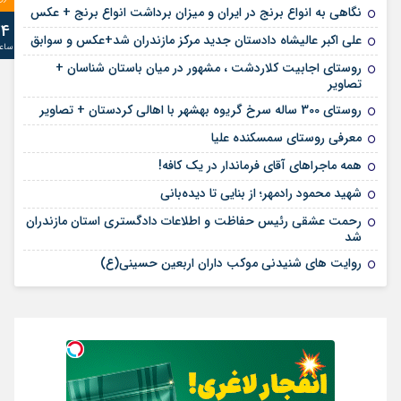
نگاهی به انواع برنج در ایران و میزان برداشت انواع برنج + عکس
24
علی‌ اکبر عالیشاه دادستان جدید مرکز مازندران شد+عکس و سوابق
ساع
روستای اجابیت کلاردشت ، مشهور در میان باستان شناسان +
تصاویر
روستای 300 ساله سرخ ‌گریوه بهشهر با اهالی کردستان + تصاویر
معرفی روستای سمسکنده علیا
همه ماجراهای آقای فرماندار در یک کافه!
شهید محمود رادمهر؛ از بنایی تا دیده‌بانی
رحمت عشقی رئیس حفاظت و اطلاعات دادگستری استان مازندران
شد
روایت های شنیدنی موکب داران اربعین حسینی(ع)