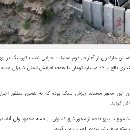
ستان مازندران از آغاز فاز دوم عملیات اجرایی نصب تورسنگ بر رو
تراشه‌های ریزشی محور کندوان در 14 نقطه با اعتباری بالغ بر 67 میلیارد تومان با هدف افزایش ایمنی کاربران جاده
ودن این محور مستعد ریزش سنگ بوده که به همین منظور اجرا
غاز گردید.
مود: این عملیات به مساحت 6 هزار مترمربع در پنج نقطه از محور کرج کندوان، از جمله محدود ولی آباد،در
استو مابقی نیز بزودی اجرایی می گردد.