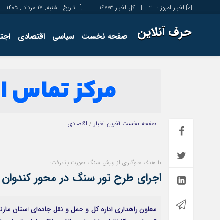
اخبار امروز :
کل اخبار
تاریخ : شنبه, ۱۷ مرداد , ۱۴۰۵
16773
3
حرف آنلاین
صفحه نخست
سیاسی
اقتصادی
اجت
برگه نمونه
تماس با ما
صفحه نخست
آخرین اخبار
/
اقتصادی
با هدف جلوگیری از ریزش سنگ صورت پذیرفت:
اجرای طرح تور سنگ در محور کندوان
معاون راهداری اداره کل و حمل و نقل جاده‌ای استان ماز