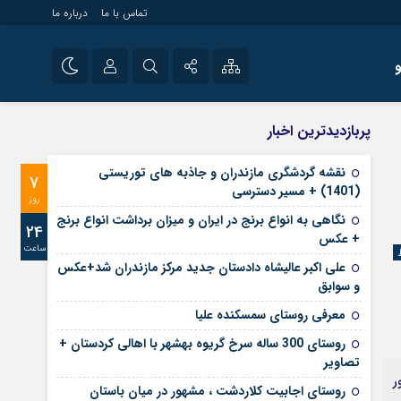
تماس با ما
درباره ما
شی راه اندازی سایت و
نام کاربری یا نشانی ایمیل
اینستاگرام
پربازدیدترین اخبار
 سایت های خبری و
تلگرام
نقشه گردشگری مازندران و جاذبه های توریستی
7
رمز عبور
(1401) + مسیر دسترسی
آپارات
روز
نگاهی به انواع برنج در ایران و میزان برداشت انواع برنج
24
+ عکس
ساعت
مرا به خاطر بسپار
علی‌ اکبر عالیشاه دادستان جدید مرکز مازندران شد+عکس
و سوابق
معرفی روستای سمسکنده علیا
روستای 300 ساله سرخ ‌گریوه بهشهر با اهالی کردستان +
تصاویر
ر
روستای اجابیت کلاردشت ، مشهور در میان باستان