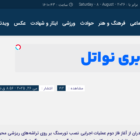
برابر با : Saturday - 8 - August - 2026
ساعت :
16:10:43
ماعی
فرهنگ و هنر
حوادث
ورزشی
ایثار و شهادت
عکس
ویدئو
درباره ما
کارگاه آموز
تولید محتوا
مجله ای
مشاهده :
192
انتشار :
می 26, 2025 - 8:56 ق.ظ
ندران از آغاز فاز دوم عملیات اجرایی نصب تورسنگ بر روی تراشه‌های ریزشی محو