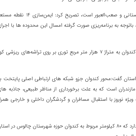
فولادی خاطر نشان ساخت:کندوان، محور کوهستانی و صعب‌العبور است، تصریح کرد: ایمن‌سازی 14 نق
 باتوجه به برنامه‌ریزی صورت گرفته امسال این محدوده ها با اجرا
وی گفت: سال گذشته این عملیات در محدوده کندوان به متراژ 7 هزار متر مربع توری بر روی تراشه‌های ریزشی ک
 استان گفت:محور کندوان جزو شبکه های ارتباطی اصلی پایتخت ب
ازندران است که به علت برخورداری از مناظر طبیعی، جاذبه ها
ویژه نوروز با استقبال مسافران و گردشگران داخلی و خارجی همرا
فولادی گفت: این جاده حدود ۱۶۰ کیلومتر طول دارد که ۸۰ کیلومتر مربوط به کندوان حوزه شهرستان چالوس در است