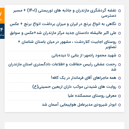
نقشه گردشگری مازندران و جاذبه های توریستی (1401) + مسیر
7
دسترسی
رو
نگاهی به انواع برنج در ایران و میزان برداشت انواع برنج + عکس
24
علی‌ اکبر عالیشاه دادستان جدید مرکز مازندران شد+عکس و سوابق
ساع
روستای اجابیت کلاردشت ، مشهور در میان باستان شناسان +
تصاویر
شهید محمود رادمهر؛ از بنایی تا دیده‌بانی
رحمت عشقی رئیس حفاظت و اطلاعات دادگستری استان مازندران
شد
همه ماجراهای آقای فرماندار در یک کافه!
روایت های شنیدنی موکب داران اربعین حسینی(ع)
معرفی روستای سمسکنده علیا
ابوذر شیرودی مدیرعامل هواپیمایی آسمان شد