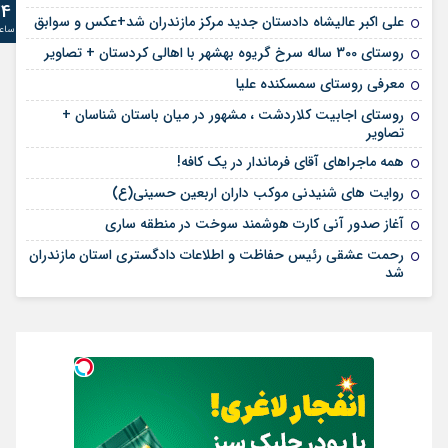
24
علی‌ اکبر عالیشاه دادستان جدید مرکز مازندران شد+عکس و سوابق
ساع
روستای 300 ساله سرخ ‌گریوه بهشهر با اهالی کردستان + تصاویر
معرفی روستای سمسکنده علیا
روستای اجابیت کلاردشت ، مشهور در میان باستان شناسان +
تصاویر
همه ماجراهای آقای فرماندار در یک کافه!
روایت های شنیدنی موکب داران اربعین حسینی(ع)
آغاز صدور آنی کارت هوشمند سوخت در منطقه ساری
رحمت عشقی رئیس حفاظت و اطلاعات دادگستری استان مازندران
شد