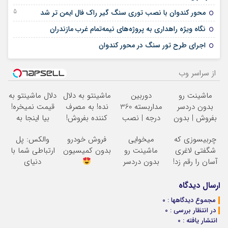
15 دسامبر 2025
محور کندوان با نصب توری سنگ گیر راک فال ایمن تر شد
07 ژوئن 2025
نگاه ویژه راهداری به پروژه‌های نیمه‌تمام غرب مازندران
26 می 2025
اجرای طرح تور سنگ در محور کندوان
از سراسر وب
ماشینت رو
دوربین
ماشینتو به دلال
دلال ماشینتو به
بدون دردسر
مداربسته 360
نده! به مصرف
قیمت نمیخره!
بفروش | بدون
درجه | نصب
کننده بفروش!
بیا اینجا به
کمسیون
آسان و راحت
بدون پاسخ به
قیمت
چربیسوزی که
میخوایی
فروش خودرو
والکس: پل
یک تماس
بفروش*فقط
شگفتی لاغری
ماشینت رو
بدون کمیسیون
ارتباطی شما با
خریدار واقعی*
آسان را رقم زد!
بدون دردسر
دنیای
بفروشی؟ بدون
سرمایه‌گذاری
کمیسیون
دیجیتال
ارسال دیدگاه
مجموع دیدگاهها : 0
در انتظار بررسی : 0
انتشار یافته : 0