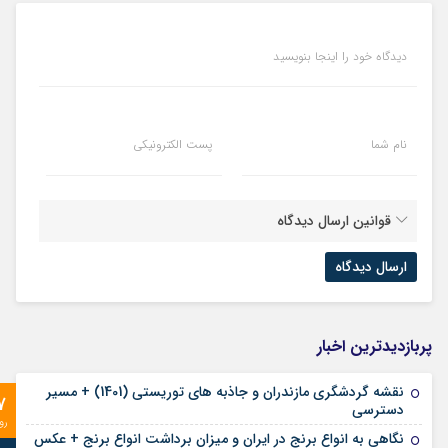
دیدگاه خود را اینجا بنویسید
نام شما
پست الکترونیکی
قوانین ارسال دیدگاه
پربازدیدترین اخبار
نقشه گردشگری مازندران و جاذبه های توریستی (1401) + مسیر
7
دسترسی
رو
نگاهی به انواع برنج در ایران و میزان برداشت انواع برنج + عکس