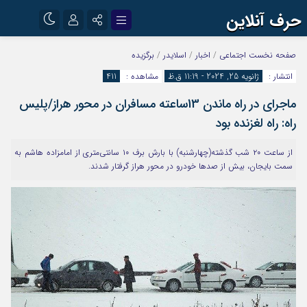
حرف آنلاین
نام کاربری یا نشانی ایمیل
اینستاگرام
تلگرام
صفحه نخست
اجتماعی
/
اخبار
/
اسلایدر
/
برگزیده
انتشار :
ژانویه 25, 2024 - 11:19 ق.ظ
مشاهده :
411
آپارات
ماجرای در راه ماندن 13ساعته مسافران در محور هراز/پلیس
رمز عبور
راه: راه لغزنده بود
از ساعت ۲۰ شب گذشته(چهارشنبه) با بارش برف ۱۰ سانتی‌متری از امامزاده هاشم به
مرا به خاطر بسپار
سمت بایجان، بیش از صدها خودرو در محور هراز گرفتار شدند.