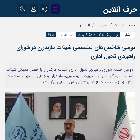
حرف آنلاین
نام کاربری یا نشانی ایمیل
اینستاگرام
تلگرام
صفحه نخست
آخرین اخبار
/
اقتصادی
انتشار :
نوامبر 5, 2025 - 8:57 ق.ظ
مشاهده :
638
آپارات
بررسی شاخص‌های تخصصی شیلات مازندران در شورای
رمز عبور
راهبردی تحول اداری
دومین جلسه شورای راهبردی تحول اداری شیلات مازندران با حضور مدیرکل شیلات
مرا به خاطر بسپار
استان، نمایندگان سازمان مدیریت و برنامه‌ریزی مازندران و جمعی از مدیران ستادی در
مرکز بازسازی و حفاظت از ذخایر ژنتیکی شهید رجایی برگزار شد.