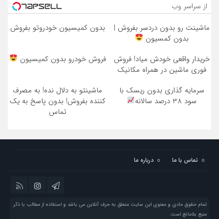
از سراسر وب
ماشینت رو بدون دردسر بفروش |
بدون کمیسیون خودروتو بفروش
بدون کمسیون
خریدار واقعی خودش میاد! فروش
فروش خودرو بدون کمیسیون
فوری ماشین در همراه مکانیک
سرمایه گذاری بدون ریسک با
ماشینتو به دلال نده! به مصرف
سود 38 درصد سالانه
کننده بفروش! بدون پاسخ به یک
تماس
تماس با ما
درباره ما
تمام حقوق مادی و معنوی این سایت متعلق به حرف آنلاین می باشد و استفاده از مطالب با ذکر
منبع بلامانع است.