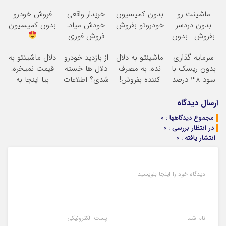
ماشینت رو
بدون کمیسیون
خریدار واقعی
فروش خودرو
بدون دردسر
خودروتو بفروش
خودش میاد!
بدون کمیسیون
بفروش | بدون
فروش فوری
کمسیون
ماشین در همراه
سرمایه گذاری
ماشینتو به دلال
از بازدید خودرو
دلال ماشینتو به
مکانیک
بدون ریسک با
نده! به مصرف
دلال ها خسته
قیمت نمیخره!
سود 38 درصد
کننده بفروش!
شدی؟ اطلاعات
بیا اینجا به
سالانه
بدون پاسخ به
ماشینت رو
قیمت
یک تماس
اینجا ثبت کن
بفروش*فقط
ارسال دیدگاه
خریدار واقعی*
مجموع دیدگاهها : 0
در انتظار بررسی : 0
انتشار یافته : 0
دیدگاه خود را اینجا بنویسید
نام شما
پست الکترونیکی