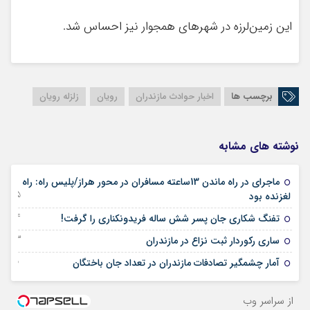
این زمين‌لرزه در شهرهای همجوار نیز احساس شد.
برچسب ها
اخبار حوادث مازندران
رویان
زلزله رویان
نوشته های مشابه
ماجرای در راه ماندن 13ساعته مسافران در محور هراز/پلیس راه: راه
25 ژانویه 2024
لغزنده بود
24 ژانویه 2024
تفنگ شکاری جان پسر شش ساله فریدونکناری را گرفت!
23 ژانویه 2024
ساری رکوردار ثبت نزاع در مازندران
15 ژانویه 2024
آمار چشمگیر تصادفات مازندران در تعداد جان باختگان
از سراسر وب