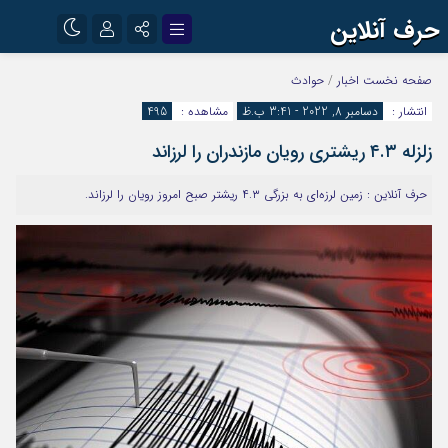
حرف آنلاین
نام کاربری یا نشانی ایمیل
اینستاگرام
تلگرام
صفحه نخست
اخبار
/
حوادث
انتشار :
دسامبر 8, 2022 - 3:41 ب.ظ
مشاهده :
495
آپارات
زلزله ۴.۳ ریشتری رویان مازندران را لرزاند
رمز عبور
حرف آنلاین : زمین لرزه‌ای به بزرگی ۴.۳ ریشتر صبح امروز رویان را لرزاند.
مرا به خاطر بسپار