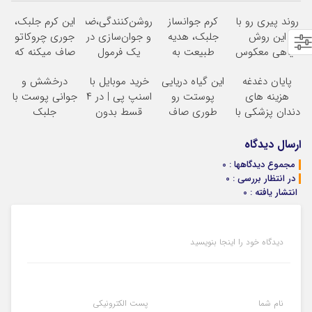
روند پیری رو با
کرم جوانساز
روشن‌کنندگی،ضد‌لک
این کرم جلبک،
این روش
جلبک، هدیه
و جوان‌سازی در
جوری چروکاتو
گیاهی معکوس
طبیعت به
یک فرمول
صاف میکنه که
کن
شما(خرید با
حرفه‌ای50%تخفیف
انگار بوتاکس
پایان دغدغه
این گیاه دریایی
خرید موبایل با
درخشش و
تخفیف ویژه)
کردی!(تخفیف
هزینه های
پوستت رو
اسنپ پی | در ۴
جوانی پوست با
ویژه)
دندان پزشکی با
طوری صاف
قسط بدون
جلبک
پک سفید کننده
میکنه
سود و کارمزد!
اسپیرولینا! خرید
خانگی
انگار20سال
محصول با
ارسال دیدگاه
جوون شدی
تخفیف ویژه
مجموع دیدگاهها : 0
لینک خرید
در انتظار بررسی : 0
انتشار یافته : 0
دیدگاه خود را اینجا بنویسید
نام شما
پست الکترونیکی