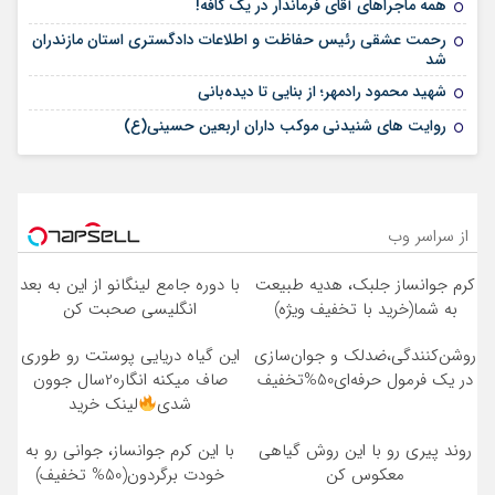
همه ماجراهای آقای فرماندار در یک کافه!
رحمت عشقی رئیس حفاظت و اطلاعات دادگستری استان مازندران
شد
شهید محمود رادمهر؛ از بنایی تا دیده‌بانی
روایت های شنیدنی موکب داران اربعین حسینی(ع)
از سراسر وب
کرم جوانساز جلبک، هدیه طبیعت
با دوره جامع لینگانو از این به بعد
به شما(خرید با تخفیف ویژه)
انگلیسی صحبت کن
روشن‌کنندگی،ضد‌لک و جوان‌سازی
این گیاه دریایی پوستت رو طوری
در یک فرمول حرفه‌ای50%تخفیف
صاف میکنه انگار20سال جوون
شدی
لینک خرید
روند پیری رو با این روش گیاهی
با این کرم جوانساز، جوانی رو به
معکوس کن
خودت برگردون(50% تخفیف)