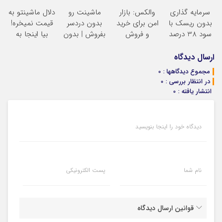
خانگی60%تخفیف
برش می‌گردونه
سرمایه‌گذاری
لاغریه (تا دیر
سرمایه گذاری
والکس: بازار
ماشینت رو
دلال ماشینتو به
دیجیتال
نشده سفارش
بدون ریسک با
امن برای خرید
بدون دردسر
قیمت نمیخره!
بده)
سود 38 درصد
و فروش
بفروش | بدون
بیا اینجا به
سالانه
دارایی‌های
کمسیون
قیمت
دیجیتال
بفروش*فقط
ارسال دیدگاه
خریدار واقعی*
مجموع دیدگاهها : 0
در انتظار بررسی : 0
انتشار یافته : 0
دیدگاه خود را اینجا بنویسید
نام شما
پست الکترونیکی
قوانین ارسال دیدگاه