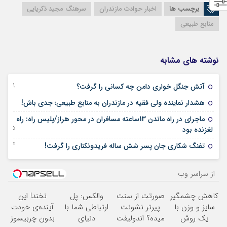
برچسب ها
اخبار حوادث مازندران
سرهنگ مجید ذکریایی
منابع طبیعی
نوشته های مشابه
09 جولای 2024
آتش جنگل‌ خواری دامن چه کسانی را گرفت؟
15 آوریل 2024
هشدار نماینده ولی فقیه در مازندران به منابع طبیعی؛ جدی باش!
ماجرای در راه ماندن 13ساعته مسافران در محور هراز/پلیس راه: راه
25 ژانویه 2024
لغزنده بود
24 ژانویه 2024
تفنگ شکاری جان پسر شش ساله فریدونکناری را گرفت!
از سراسر وب
کاهش چشمگیر
صورتت از سنت
والکس: پل
نخند! این
سایز و وزن با
پیرتر نشونت
ارتباطی شما با
آینده‌ی خودت
یک روش
میده؟ اندولیفت
دنیای
بدون چربیسوز