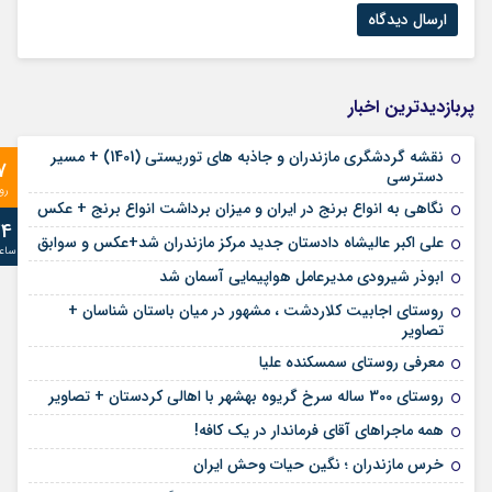
پربازدیدترین اخبار
نقشه گردشگری مازندران و جاذبه های توریستی (1401) + مسیر
7
دسترسی
رو
نگاهی به انواع برنج در ایران و میزان برداشت انواع برنج + عکس
24
علی‌ اکبر عالیشاه دادستان جدید مرکز مازندران شد+عکس و سوابق
ساع
ابوذر شیرودی مدیرعامل هواپیمایی آسمان شد
روستای اجابیت کلاردشت ، مشهور در میان باستان شناسان +
تصاویر
معرفی روستای سمسکنده علیا
روستای 300 ساله سرخ ‌گریوه بهشهر با اهالی کردستان + تصاویر
همه ماجراهای آقای فرماندار در یک کافه!
خرس مازندران ؛ نگین حیات وحش ایران