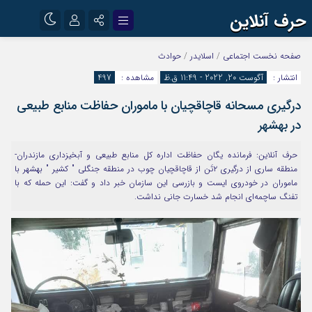
حرف آنلاین
نام کاربری یا نشانی ایمیل
اینستاگرام
تلگرام
صفحه نخست
اجتماعی
/
اسلایدر
/
حوادث
انتشار :
آگوست 20, 2022 - 11:49 ق.ظ
مشاهده :
497
آپارات
درگیری مسحانه قاچاقچیان با ماموران حفاظت منابع طبیعی
رمز عبور
در بهشهر
حرف آنلاین: فرمانده یگان حفاظت اداره کل منابع طبیعی و آبخیزداری مازندران-
مرا به خاطر بسپار
منطقه ساری از درگیری ۲تَن از قاچاقچیان چوب در منطقه جنگلی " کشیر " بهشهر با
ماموران در خودروی ایست و بازرسی این سازمان خبر داد و گفت: این حمله که با
تفنگ ساچمه‌ای انجام شد خسارت جانی نداشت.