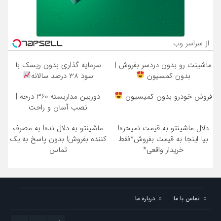
از سراسر وب
ماشینت رو بدون دردسر بفروش |
سرمایه گذاری بدون ریسک با
بدون کمسیون
سود 38 درصد سالانه
فروش خودرو بدون کمیسیون
دوربین مداربسته 360 درجه |
نصب آسان و راحت
دلال ماشینتو به قیمت نمیخره!
ماشینتو به دلال نده! به مصرف
بیا اینجا به قیمت بفروش*فقط
کننده بفروش! بدون پاسخ به یک
خریدار واقعی*
تماس
تماس با ما
درباره ما