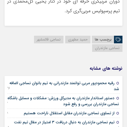
دوران مربیگری حرفه ای خود در کنار یحیی گل‌محمدی در
تیم پرسپولیس مربی‌گری کرد.
برچسب ها
حمید مطهری
نساجی قائمشهر
نساجی مازندران
نوشته های مشابه
رقیه محمودپور مربی توانمند مازندرانی به تیم بانوان نساجی اضافه
26 دسامبر 2025
شد
دستور استاندار مازندران به مدیرکل ورزش: مشکلات و مسایل باشگاه
23 ژوئن 2024
نساجی مازندران بررسی و رفع شود
28 فوریه 2023
از تساوی نساجی مازندران مقابل استقلال ناراحت هستیم
تیم نساجی مازندران به دنبال دریافت ۳ امتیاز در مقال تیم نفت