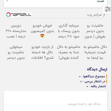
18 دسامبر 2022
است
از سراسر وب
ماشینت رو
سرمایه گذاری
فروش خودرو
دوربین
بدون دردسر
بدون ریسک با
بدون کمیسیون
مداربسته 360
بفروش | بدون
سود 38 درصد
درجه | نصب
کمسیون
سالانه
آسان و راحت
دلال ماشینتو به
ماشینتو به دلال
از بازدید خودرو
میخوایی
قیمت نمیخره!
نده! به مصرف
دلال ها خسته
ماشینت رو
بیا اینجا به
کننده بفروش!
شدی؟ اطلاعات
بدون دردسر
قیمت
بدون پاسخ به
ماشینت رو
بفروشی؟ بدون
بفروش*فقط
یک تماس
اینجا ثبت کن
کمیسیون
ارسال دیدگاه
خریدار واقعی*
مجموع دیدگاهها : 0
در انتظار بررسی : 0
انتشار یافته : 0
دیدگاه خود را اینجا بنویسید