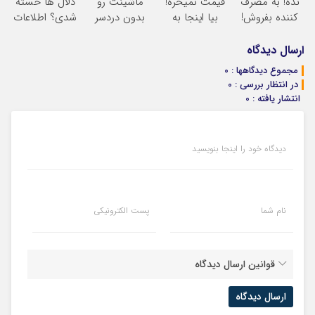
نده! به مصرف
قیمت نمیخره!
ماشینت رو
دلال ها خسته
کننده بفروش!
بیا اینجا به
بدون دردسر
شدی؟ اطلاعات
بدون پاسخ به
قیمت
بفروشی؟ بدون
ماشینت رو
یک تماس
بفروش*فقط
کمیسیون
اینجا ثبت کن
ارسال دیدگاه
خریدار واقعی*
مجموع دیدگاهها : 0
در انتظار بررسی : 0
انتشار یافته : 0
دیدگاه خود را اینجا بنویسید
نام شما
پست الکترونیکی
قوانین ارسال دیدگاه