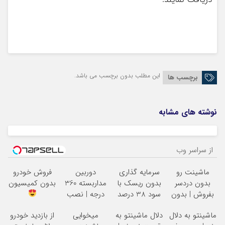
این مطلب بدون برچسب می باشد.
برچسب ها
نوشته های مشابه
از سراسر وب
ماشینت رو
سرمایه گذاری
دوربین
فروش خودرو
بدون دردسر
بدون ریسک با
مداربسته 360
بدون کمیسیون
بفروش | بدون
سود 38 درصد
درجه | نصب
کمسیون
سالانه
آسان و راحت
ماشینتو به دلال
دلال ماشینتو به
میخوایی
از بازدید خودرو