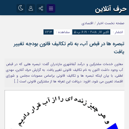
حرف آنلاین
نام کاربری یا نشانی ایمیل
اینستاگرام
تلگرام
صفحه نخست
اخبار
/
اقتصادی
انتشار :
اکتبر 17, 2018 - 6:19 ب.ظ
مشاهده :
7214
آپارات
تبصره ها در قبض آب، به نام تکالیف قانون بودجه تغییر
رمز عبور
یافت
معاون خدمات مشترکین و درآمد آبفاشهری مازندران گفت: تبصره هایی که در قبض
مرا به خاطر بسپار
آب وجود داشت اکنون به نام تکالیف قانونی تغییر یافت. به گزارش حرف آنلاین، مهدی
لطفی، با بیان اینکه تبصره ها و تکالیف قانونی براساس مصوبات مجلس و شورای
اقتصاد تعیین می شود، افزود: دریافت این تعرفه ها از مشترکین قانونی است […]