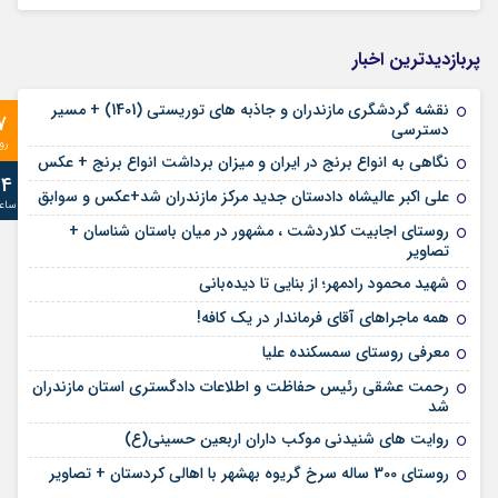
پربازدیدترین اخبار
نقشه گردشگری مازندران و جاذبه های توریستی (1401) + مسیر
7
دسترسی
رو
نگاهی به انواع برنج در ایران و میزان برداشت انواع برنج + عکس
24
علی‌ اکبر عالیشاه دادستان جدید مرکز مازندران شد+عکس و سوابق
ساع
روستای اجابیت کلاردشت ، مشهور در میان باستان شناسان +
تصاویر
شهید محمود رادمهر؛ از بنایی تا دیده‌بانی
همه ماجراهای آقای فرماندار در یک کافه!
معرفی روستای سمسکنده علیا
رحمت عشقی رئیس حفاظت و اطلاعات دادگستری استان مازندران
شد
روایت های شنیدنی موکب داران اربعین حسینی(ع)
روستای 300 ساله سرخ ‌گریوه بهشهر با اهالی کردستان + تصاویر