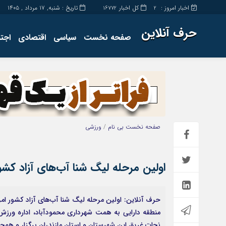
اخبار امروز :
کل اخبار
تاریخ : شنبه, ۱۷ مرداد , ۱۴۰۵
16772
2
حرف آنلاین
صفحه نخست
سیاسی
اقتصادی
اجت
برگه نمونه
تماس با ما
صفحه نخست
بی نام
/
ورزشی
اولین مرحله لیگ شنا آب‌های آزاد کشور
منطقه دارایی به همت شهرداری محمودآباد، اداره ورزش و
نجات غریق این شهرستان و استان مازندران برگزار و همچن