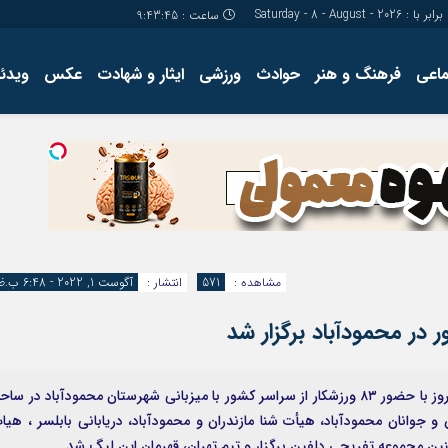
برابر با : Saturday - 8 - August - 2026
ساعت :
9:43:46
ماعی
فرهنگ و هنر
حوادث
ورزشی
ایثار و شهادت
عکس
ویدئو
درباره ما
کارگاه آموز
تولید محتوا
مجله ای
مشاهده :
571
انتشار :
آگوست 1, 2022 - 6:48 ب.ظ
 در محمودآباد برگزار شد
حرف آنلاین: اولین مرحله لیگ شنا آب‌های آزاد کشور امروز با حضور ۸۳ ورزشکار از سراسر کشور با میزبانی شهرستان محمودآباد در سا
 جوانان محمودآباد، هیأت شنا مازندران و محمودآباد، دریابانی بابلسر ، هیا
ین مجموعه تفریحی دلفین برگزار و تیم تهران، قهرمان این لیگ شد.