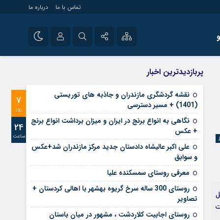
تماس با ما
درباره ما
شی راه اندازی سایت و
نام کاربری یا نشانی ایمیل
اینستاگرام
پربازدیدترین اخبار
 سایت های خبری و
تلگرام
نقشه گردشگری مازندران و جاذبه های توریستی
7
رمز عبور
(1401) + مسیر دسترسی
آپارات
روز
نگاهی به انواع برنج در ایران و میزان برداشت انواع برنج
24
+ عکس
ساعت
مرا به خاطر بسپار
علی‌ اکبر عالیشاه دادستان جدید مرکز مازندران شد+عکس
و سوابق
معرفی روستای سمسکنده علیا
روستای 300 ساله سرخ ‌گریوه بهشهر با اهالی کردستان +
حل
تصاویر
ت
روستای اجابیت کلاردشت ، مشهور در میان باستان