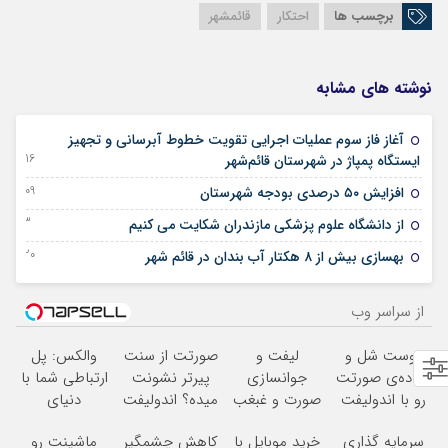
برچسب ها
احتکار
قائمشهر
نوشته های مشابه
آغاز فاز سوم عملیات اجرایی تقویت خطوط آبرسانی و تجهیز
16 آگوست 2025
ایستگاه پمپاژ در شهرستان قائم‌شهر
09 آگوست 2025
افزایش ۵۰ درصدی بودجه شهرستان
23 ژانویه 2024
از دانشگاه علوم پزشکی مازندران شکایت می کنیم
20 دسامبر 2023
بهسازی بیش از ۸ هکتار آب بندان در قائم شهر
از سراسر وب
پوست شل و
لیفت و
صورتت از سنت
والکس: پل
افتاده‌ی صورتت
جوانسازی
پیرتر نشونت
ارتباطی شما با
رو با اندولیفت
صورت و غبغب
میده؟ اندولیفت
دنیای
جوونش کن
بدون جراحی و
برش می‌گردونه
سرمایه‌گذاری
سرمایه گذاری
خرید موبایل با
کاهش چشمگیر
ماشینت رو
دوران نقاهت
دیجیتال