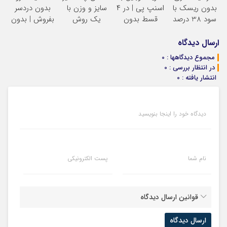
بدون ریسک با
اسنپ پی | در ۴
سایز و وزن با
بدون دردسر
سود 38 درصد
قسط بدون
یک روش
بفروش | بدون
سالانه
سود و کارمزد!
خانگی60%تخفیف
کمسیون
ارسال دیدگاه
مجموع دیدگاهها : 0
در انتظار بررسی : 0
انتشار یافته : 0
دیدگاه خود را اینجا بنویسید
نام شما
پست الکترونیکی
قوانین ارسال دیدگاه