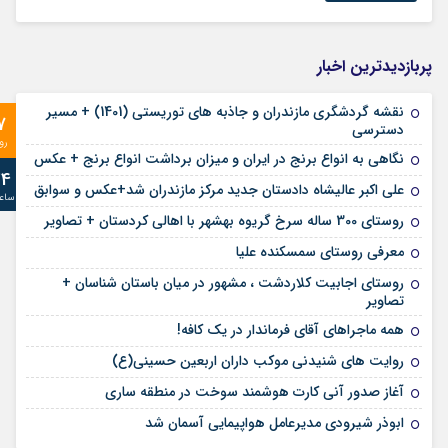
پربازدیدترین اخبار
نقشه گردشگری مازندران و جاذبه های توریستی (1401) + مسیر
7
دسترسی
رو
نگاهی به انواع برنج در ایران و میزان برداشت انواع برنج + عکس
24
علی‌ اکبر عالیشاه دادستان جدید مرکز مازندران شد+عکس و سوابق
ساع
روستای 300 ساله سرخ ‌گریوه بهشهر با اهالی کردستان + تصاویر
معرفی روستای سمسکنده علیا
روستای اجابیت کلاردشت ، مشهور در میان باستان شناسان +
تصاویر
همه ماجراهای آقای فرماندار در یک کافه!
روایت های شنیدنی موکب داران اربعین حسینی(ع)
آغاز صدور آنی کارت هوشمند سوخت در منطقه ساری
ابوذر شیرودی مدیرعامل هواپیمایی آسمان شد