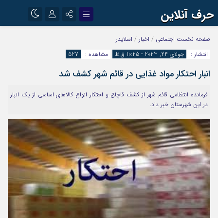
حرف آنلاین
نام کاربری یا نشانی ایمیل
اینستاگرام
تلگرام
صفحه نخست
اجتماعی
/
اخبار
/
اسلایدر
انتشار :
جولای 24, 2023 - 10:25 ق.ظ
مشاهده :
527
آپارات
انبار احتکار مواد غذایی در قائم شهر کشف شد
رمز عبور
فرمانده انتظامی قائم شهر از کشف قاچاق و احتکار انواع کالا‌های اساسی از یک انبار
در این شهرستان خبر داد.
مرا به خاطر بسپار