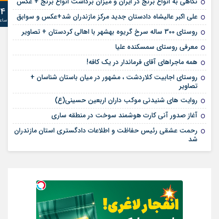
نگاهی به انواع برنج در ایران و میزان برداشت انواع برنج + عکس
24
علی‌ اکبر عالیشاه دادستان جدید مرکز مازندران شد+عکس و سوابق
ساع
روستای 300 ساله سرخ ‌گریوه بهشهر با اهالی کردستان + تصاویر
معرفی روستای سمسکنده علیا
همه ماجراهای آقای فرماندار در یک کافه!
روستای اجابیت کلاردشت ، مشهور در میان باستان شناسان +
تصاویر
روایت های شنیدنی موکب داران اربعین حسینی(ع)
آغاز صدور آنی کارت هوشمند سوخت در منطقه ساری
رحمت عشقی رئیس حفاظت و اطلاعات دادگستری استان مازندران
شد