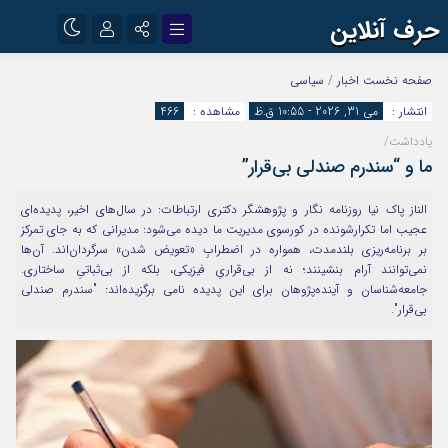
حرف آنلاین
نام کاربری یا نشانی ایمیل
اینستاگرام
تلگرام
صفحه نخست
اخبار
/
سیاسی
انتشار :
می 31, 2026 - 10:55 ق.ظ
مشاهده :
466
آپارات
یادداشت/
رمز عبور
ما و “سندرم صندلی بی‌قرار”
الناز پاک نیا روزنامه نگار و پژوهشگر دکتری ارتباطات: در سال‌های اخیر، پدیده‌ای
مرا به خاطر بسپار
عجیب اما تکرارشونده در کورسوی مدیریت ما دیده می‌شود: مدیرانی که به جای تمرکز
بر برنامه‌ریزی بلندمدت، همواره در اضطرابِ «تعویض شدن» سرگردان‌اند. آن‌ها
نمی‌توانند آرام بنشینند؛ نه از بی‌قراریِ فیزیکی، بلکه از بی‌ثباتیِ ساختاری.
جامعه‌شناسان و آینده‌پژوهان برای این پدیده نامی برگزیده‌اند: "سندرم صندلی
بی‌قرار".