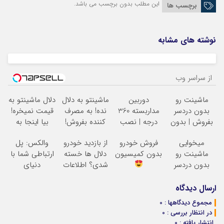
این مطلب بدون برچسب می باشد.
برچسب ها
نوشته های مشابه
از سراسر وب
ماشینت رو
دوربین
ماشینتو به دلال
دلال ماشینتو به
بدون دردسر
مداربسته 360
نده! به مصرف
قیمت نمیخره!
بفروش | بدون
درجه | نصب
کننده بفروش!
بیا اینجا به
کمسیون
آسان و راحت
بدون پاسخ به
قیمت
میخوایی
فروش خودرو
از بازدید خودرو
والکس: پل
یک تماس
بفروش*فقط
ماشینت رو
بدون کمیسیون
دلال ها خسته
ارتباطی شما با
خریدار واقعی*
بدون دردسر
شدی؟ اطلاعات
دنیای
بفروشی؟ بدون
ماشینت رو
سرمایه‌گذاری
کمیسیون
اینجا ثبت کن
دیجیتال
ارسال دیدگاه
مجموع دیدگاهها : 0
در انتظار بررسی : 0
انتشار یافته : 0