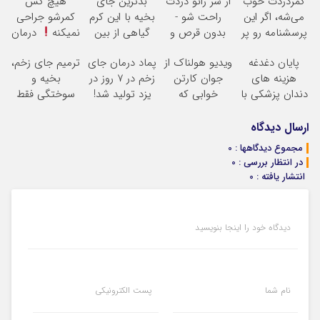
کمردردت خوب
از شر زانو دردت
بدترین جای
هیچ کس
می‌شه، اگر این
راحت شو -
بخیه با این کرم
کمرشو جراحی
پرسشنامه رو پر
بدون قرص و
گیاهی از بین
نمیکنه
درمان
کنی!!
عمل
میره
(مشاوره
کمردرد بدون
پایان دغدغه
ویدیو هولناک از
پماد درمان جای
ترمیم جای زخم،
رایگان)
قرص
هزینه های
جوان کارتن
زخم در ۷ روز در
بخیه و
(پرسشنامه)
دندان پزشکی با
خوابی که
یزد تولید شد!
سوختگی فقط
پک سفید کننده
میلیاردر شد.
(مشاوره بگیرید)
در 3 هفته!!
خانگی
آموزش رایگان
ارسال دیدگاه
مجموع دیدگاهها : 0
در انتظار بررسی : 0
انتشار یافته : 0
دیدگاه خود را اینجا بنویسید
نام شما
پست الکترونیکی