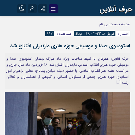
حرف آنلاین
نام کاربری یا نشانی ایمیل
اینستاگرام
تلگرام
صفحه نخست
بی نام
انتشار :
آوریل 8, 2022 - 1:48 ب.ظ
مشاهده :
687
آپارات
استودیوی صدا و موسیقی حوزه هنری مازندران افتتاح شد
رمز عبور
حرف آنلاین: همزمان با ضبط مناجات ویژه ماه مبارک رمضان استودیوی صدا و
موسیقی حوزه هنری انقلاب اسلامی مازندران افتتاح شد. ۱۸ فروردین ماه سال جاری و
مرا به خاطر بسپار
در آستانه هفته هنر انقلاب اسلامی، با حضور «میثم مرادی بیناباج» معاون راهبری امور
استانهای حوزه هنری، جمعی از مسئولان استانی و گروهی از آهنگسازان و فعالان
رشته […]