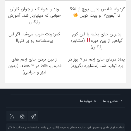
گردونه شانس بدون پوچ از PS5
ویدیو هولناک از جوان کارتن
تا آیفون17 و بیت کوین
خوابی که میلیاردر شد. آموزش
رایگان
بدترین جای بخیه با این کرم
کمردردت خوب می‌شه، اگر این
گیاهی از بین میره
(مشاوره
پرسشنامه رو پر کنی!!
رایگان)
پماد درمان جای زخم در ۷ روز در
از بین بردن جای زخم های
یزد تولید شد! (مشاوره بگیرید)
قدیمی، فقط در 3 هفته!! (بدون
لیزر و جراحی)
تماس با ما
درباره ما
تمام حقوق مادی و معنوی این سایت متعلق به حرف آنلاین می باشد و استفاده از مطالب با ذکر