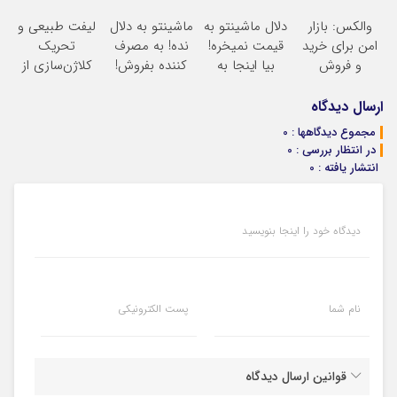
کمسیون
سالانه
سود و کارمزد!
سرمایه‌گذاری
والکس: بازار
دلال ماشینتو به
ماشینتو به دلال
لیفت طبیعی و
دیجیتال
امن برای خرید
قیمت نمیخره!
نده! به مصرف
تحریک
و فروش
بیا اینجا به
کننده بفروش!
کلاژن‌سازی از
دارایی‌های
قیمت
بدون پاسخ به
داخل پوست با
دیجیتال
بفروش*فقط
یک تماس
24ماه ماندگاری
ارسال دیدگاه
خریدار واقعی*
جوان شو
مجموع دیدگاهها : 0
در انتظار بررسی : 0
انتشار یافته : 0
دیدگاه خود را اینجا بنویسید
نام شما
پست الکترونیکی
قوانین ارسال دیدگاه