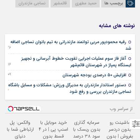
برچسب ها
حميد مطهری
قائمشهر
نساجی مازندران
نوشته های مشابه
رقیه محمودپور مربی توانمند مازندرانی به تیم بانوان نساجی اضافه
26 دسامبر 2025
شد
آغاز فاز سوم عملیات اجرایی تقویت خطوط آبرسانی و تجهیز
16 آگوست 2025
ایستگاه پمپاژ در شهرستان قائم‌شهر
09 آگوست 2025
افزایش ۵۰ درصدی بودجه شهرستان
دستور استاندار مازندران به مدیرکل ورزش: مشکلات و مسایل باشگاه
23 ژوئن 2024
نساجی مازندران بررسی و رفع شود
از سراسر وب
ماشینت رو
سرمایه گذاری
خرید موبایل با
والکس: پل
بدون دردسر
بدون ریسک با
اسنپ پی | در ۴
ارتباطی شما با
بفروش | بدون
سود 38 درصد
قسط بدون
دنیای