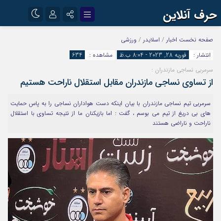
حرف آنلاین
نام کاربری یا نشانی ایمیل
اینستاگرام
تلگرام
صفحه نخست
اخبار
/
اسلایدر
/
ورزشی
انتشار :
فوریه 28, 2023 - 8:04 ب.ظ
مشاهده :
634
آپارات
سرمربی نساجی مازندران :
رمز عبور
از تساوی نساجی مازندران مقابل استقلال ناراحت هستیم
سرمربی تیم نساجی مازندران با بیان اینکه دست هواداران نساجی را به پاس حمایت
مرا به خاطر بسپار
های بی دریغ از تیم می بوسم ، گفت : اما بازیکنان ما از نتیجه تساوی با استقلال
ناراحت و ناراضی هستند