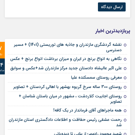
پربازدیدترین اخبار
نقشه گردشگری مازندران و جاذبه های توریستی (1401) + مسیر
7
دسترسی
رو
نگاهی به انواع برنج در ایران و میزان برداشت انواع برنج + عکس
24
علی‌ اکبر عالیشاه دادستان جدید مرکز مازندران شد+عکس و سوابق
ساع
معرفی روستای سمسکنده علیا
روستای 300 ساله سرخ ‌گریوه بهشهر با اهالی کردستان + تصاویر
روستای اجابیت کلاردشت ، مشهور در میان باستان شناسان +
تصاویر
همه ماجراهای آقای فرماندار در یک کافه!
رحمت عشقی رئیس حفاظت و اطلاعات دادگستری استان مازندران
شد
شهید محمود رادمهر؛ از بنایی تا دیده‌بانی