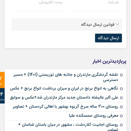
نام شما
پست الکترونیکی
قوانین ارسال دیدگاه
پربازدیدترین اخبار
نقشه گردشگری مازندران و جاذبه های توریستی (1401) + مسیر
7
دسترسی
رو
نگاهی به انواع برنج در ایران و میزان برداشت انواع برنج + عکس
24
علی‌ اکبر عالیشاه دادستان جدید مرکز مازندران شد+عکس و سوابق
ساع
روستای 300 ساله سرخ ‌گریوه بهشهر با اهالی کردستان + تصاویر
معرفی روستای سمسکنده علیا
روستای اجابیت کلاردشت ، مشهور در میان باستان شناسان +
تصاویر