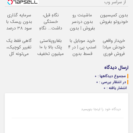
از سراسر وب
بدون کمیسیون
ماشینت رو
نگاهِ قبل،
سرمایه گذاری
خودروتو بفروش
بدون دردسر
خستگی
بدون ریسک با
بفروش | بدون
داشت... نگاهِ
سود 38 درصد
کمسیون
بعد، انرژی داره
سالانه
خریدار واقعی
خرید موبایل با
بلفاروپلاستی
گاهی فقط یک
بلفا با 25%
خودش میاد!
اسنپ پی | در ۴
پلک بالا با ۱۰
تغییر کوچیک،
تخفیف
فروش فوری
قسط بدون
میلیون تخفیف
می‌تونه کل
ماشین در همراه
سود و کارمزد!
فقط ۲۵ میلیون
چهرتو متحول
مکانیک
کنه
تغییر
ارسال دیدگاه
طبیعی
مجموع دیدگاهها : 0
در انتظار بررسی : 0
انتشار یافته : 0
دیدگاه خود را اینجا بنویسید