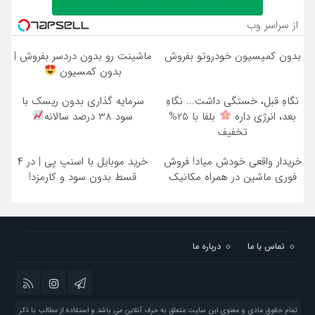
از سراسر وب
بدون کمیسیون خودروتو بفروش
ماشینت رو بدون دردسر بفروش |
بدون کمسیون
نگاهِ قبل، خستگی داشت... نگاهِ
سرمایه گذاری بدون ریسک با
بعد، انرژی داره
بلفا با 25%
سود 38 درصد سالانه
تخفیف
خریدار واقعی خودش میاد! فروش
خرید موبایل با اسنپ پی | در ۴
فوری ماشین در همراه مکانیک
قسط بدون سود و کارمزد!
تماس با ما
درباره ما
تمام حقوق مادی و معنوی این سایت متعلق به حرف آنلاین می باشد و استفاده از مطالب با ذکر