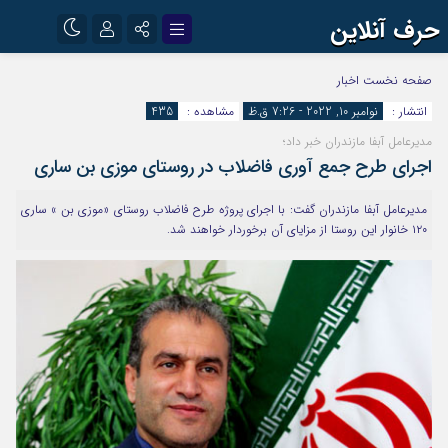
حرف آنلاین
نام کاربری یا نشانی ایمیل
اینستاگرام
تلگرام
صفحه نخست
اخبار
انتشار :
نوامبر 10, 2022 - 7:26 ق.ظ
مشاهده :
435
آپارات
مدیرعامل آبفا مازندران خبر داد؛
رمز عبور
اجرای طرح جمع آوری فاضلاب در روستای موزی بن ساری
مدیرعامل آبفا مازندران گفت: با اجرای پروژه طرح فاضلاب روستای «موزی بن » ساری
۱۲۰ خانوار این روستا از مزایای آن برخوردار خواهند شد.
مرا به خاطر بسپار