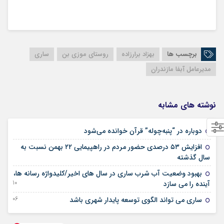
برچسب ها
بهزاد برارزاده
روستای موزی بن
ساری
مدیرعامل آبفا مازندران
نوشته های مشابه
17 فوریه 2026
دوباره در “پنبه‌چوله” قرآن خوانده می‌شود
افزایش ۵۳ درصدی حضور مردم در راهپیمایی ۲۲ بهمن نسبت به
12 فوریه 2026
سال گذشته
بهبود وضعیت آب شرب ساری در سال های اخیر/کلیدواژه رسانه ها،
10 آگوست 2025
آینده را می سازد
06 آگوست 2025
ساری می تواند الگوی توسعه پایدار شهری باشد