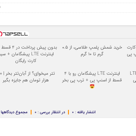
05 س
 با سیم کارت
خرید شمش پلمپ طلاسی، از ۰.۵
بدون پیش پرداخت در 4 قسط
گرم تا ۱۰ گرم
اینترنت LTE پیشگامان + سی
کارت رایگان
اینترنت LTE پیشگامان رو با 4
تتر میخوای؟ ا
ی
قسط از اسنپ پی + ترب پی بخر
هزار تومان هم جایزه بگیر
انتشار یافته : 0
در انتظار بررسی : 0
مجموع دیدگاهها : 