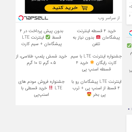
پتامبر 2023
16 جولای 2023
از سراسر وب
خرید 4 قسطه اینترنت
بدون پیش پرداخت در 4
پیشگامان
بدون نیاز به
قسط
اینترنت LTE
تلفن
پیشگامان + سیم کارت
رایگان
م
جشنواره اینترنت LTE با سیم
خرید شمش پلمپ طلاسی، از
کارت رایگان
خرید 4
۰.۵ گرم تا ۱۰ گرم
قسطه اسنپ پی
ز آبان‌تتر بخر | 100
اینترنت LTE پیشگامان رو با
جشنواره فروش مودم های
4 قسط از اسنپ پی + ترب
LTE
خرید قسطی با
پی بخر
اسنپ‌پی
0