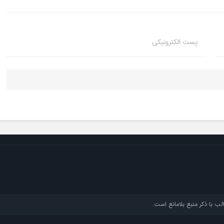
پست الکترونیکی
ب با ذکر منبع بلامانع است.