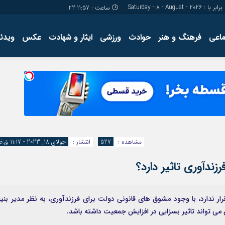
برابر با : Saturday - 8 - August - 2026
ساعت :
22:11:57
ماعی
فرهنگ و هنر
حوادث
ورزشی
ایثار و شهادت
عکس
ویدئو
درباره ما
کارگاه آموز
تولید محتوا
مجله ای
مشاهده :
527
انتشار :
جولای 18, 2023 - 11:17 ق.ظ
زندآوری تاثیر دارد؟
 ندارد، با وجود مشوق های قانونی دولت برای فرزندآوری، به نظر مدیر بنیا
ن می تواند تاثیر بسزایی در افزایش جمعیت داشته باشد.