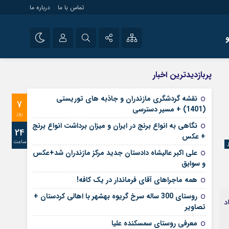
تماس با ما
درباره ما
شی راه اندازی سایت و
نام کاربری یا نشانی ایمیل
اینستاگرام
پربازدیدترین اخبار
 سایت های خبری و
تلگرام
نقشه گردشگری مازندران و جاذبه های توریستی
7
رمز عبور
(1401) + مسیر دسترسی
آپارات
روز
نگاهی به انواع برنج در ایران و میزان برداشت انواع برنج
24
+ عکس
ساعت
مرا به خاطر بسپار
علی‌ اکبر عالیشاه دادستان جدید مرکز مازندران شد+عکس
و سوابق
همه ماجراهای آقای فرماندار در یک کافه!
روستای 300 ساله سرخ ‌گریوه بهشهر با اهالی کردستان +
د
تصاویر
معرفی روستای سمسکنده علیا