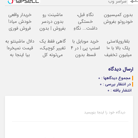
از سراسر وب
بدون کمیسیون
نگاهِ قبل،
ماشینت رو
خریدار واقعی
خودروتو بفروش
خستگی
بدون دردسر
خودش میاد!
داشت... نگاهِ
بفروش | بدون
فروش فوری
بعد، انرژی داره
کمسیون
ماشین در همراه
بلفاروپلاستی
خرید موبایل با
گاهی فقط یک
دلال ماشینتو به
بلفا با 25%
مکانیک
پلک بالا با ۱۰
اسنپ پی | در ۴
تغییر کوچیک،
قیمت نمیخره!
تخفیف
میلیون تخفیف
قسط بدون
می‌تونه کل
بیا اینجا به
فقط ۲۵ میلیون
سود و کارمزد!
چهرتو متحول
قیمت
کنه
تغییر
بفروش*فقط
ارسال دیدگاه
طبیعی
خریدار واقعی*
مجموع دیدگاهها : 0
در انتظار بررسی : 0
انتشار یافته : 0
دیدگاه خود را اینجا بنویسید