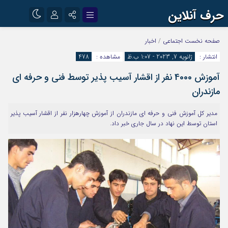
حرف آنلاین
نام کاربری یا نشانی ایمیل
اینستاگرام
تلگرام
صفحه نخست
اجتماعی
/
اخبار
انتشار :
ژانویه 7, 2023 - 1:07 ب.ظ
مشاهده :
478
آپارات
آموزش 4000 نفر از اقشار آسیب پذیر توسط فنی و حرفه ای
رمز عبور
مازندران
مدیر کل آموزش فنی و حرفه ای مازندران از آموزش چهارهزار نفر از اقشار آسیب پذیر
مرا به خاطر بسپار
استان توسط این نهاد در سال جاری خبر داد.