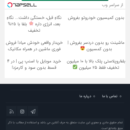
از سراسر وب
بدون کمیسیون خودروتو بفروش
نگاهِ قبل، خستگی داشت... نگاهِ
بعد، انرژی داره
بلفا با 25%
تخفیف
ماشینت رو بدون دردسر بفروش |
خریدار واقعی خودش میاد! فروش
بدون کمسیون
فوری ماشین در همراه مکانیک
بلفاروپلاستی پلک بالا با ۱۰ میلیون
خرید موبایل با اسنپ پی | در ۴
تخفیف فقط ۲۵ میلیون
قسط بدون سود و کارمزد!
تماس با ما
درباره ما
تمام حقوق مادی و معنوی این سایت متعلق به حرف آنلاین می باشد و استفاده از مطالب با ذکر
منبع بلامانع است.