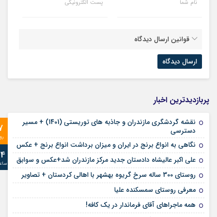
نام شما
پست الکترونیکی
قوانین ارسال دیدگاه
پربازدیدترین اخبار
نقشه گردشگری مازندران و جاذبه های توریستی (1401) + مسیر
7
دسترسی
رو
نگاهی به انواع برنج در ایران و میزان برداشت انواع برنج + عکس
24
علی‌ اکبر عالیشاه دادستان جدید مرکز مازندران شد+عکس و سوابق
ساع
روستای 300 ساله سرخ ‌گریوه بهشهر با اهالی کردستان + تصاویر
معرفی روستای سمسکنده علیا
همه ماجراهای آقای فرماندار در یک کافه!