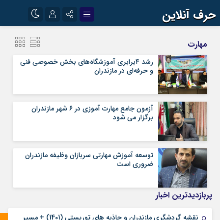
حرف آنلاین
نام کاربری یا نشانی ایمیل
اینستاگرام
تلگرام
مهارت
آپارات
رشد ۴برابری آموزشگاه‌های بخش خصوصی فنی
و حرفه‌ای در مازندران
رمز عبور
آزمون جامع مهارت آموزی در ۶ شهر مازندران
مرا به خاطر بسپار
برگزار می شود
توسعه آموزش مهارتی سربازان وظیفه مازندران
ضروری است
پربازدیدترین اخبار
نقشه گردشگری مازندران و جاذبه های توریستی (1401) + مسیر