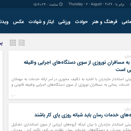
برابر با : Thursday - 6 - August - 2026
ساعت :
15:40:24
ماعی
فرهنگ و هنر
حوادث
ورزشی
ایثار و شهادت
عکس
ویدئو
درباره ما
کارگاه آموز
پر
تولید محتوا
مجله ای
ران:
ه مسافران نوروزی از سوی دستگاه‌های اجرایی وظیفه
قی است
ی استاندار مازندران با اشاره به تکلیف محوری در امر ارائه خدمات به مهمانان
خدمات رسانی به مسافران نوروزی از سوی دستگاه‌های اجرایی وظیفه قانونی و
ران:
‌های خدمات رسان باید شبانه روزی پای کار باشند
ی استاندار مازندران با بیان اینکه گروه‌های ارزیابی از سوی استانداری تشکیل
کرد مدیران و دستگاه‌های خدمات رسان نظارت می‌کند، تاکید کرد : مدیران