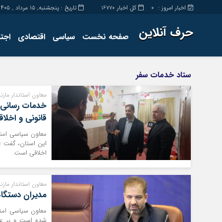
اخبار امروز :
کل اخبار
تاریخ : پنجشنبه, ۱۵ مرداد , ۱۴۰۵
16770
0
حرف آنلاین
صفحه نخست
سیاسی
اقتصادی
اجت
برگه نمونه
تماس با ما
ستاد خدمات سفر
معاون استاندار مازند
خدمات رسانی ب
قانونی و اخلا
معاون سیاسی امنیت
این استان، گفت : 
اخلاقی است.
معاون استاندار مازند
مدیران دستگاه
معاون سیاسی امنیت
شده است و بر عمل