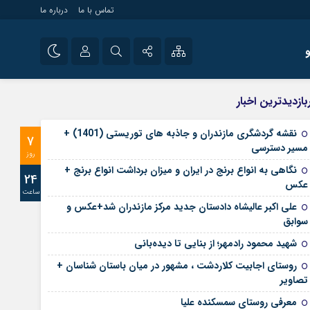
تماس با ما
درباره ما
شی راه اندازی سایت و
نام کاربری یا نشانی ایمیل
اینستاگرام
بازدیدترین اخبار
 سایت های خبری و
تلگرام
نقشه گردشگری مازندران و جاذبه های توریستی (1401) +
7
رمز عبور
مسیر دسترسی
آپارات
روز
نگاهی به انواع برنج در ایران و میزان برداشت انواع برنج +
24
عکس
ساعت
مرا به خاطر بسپار
علی‌ اکبر عالیشاه دادستان جدید مرکز مازندران شد+عکس و
سوابق
شهید محمود رادمهر؛ از بنایی تا دیده‌بانی
روستای اجابیت کلاردشت ، مشهور در میان باستان شناسان +
تصاویر
معرفی روستای سمسکنده علیا