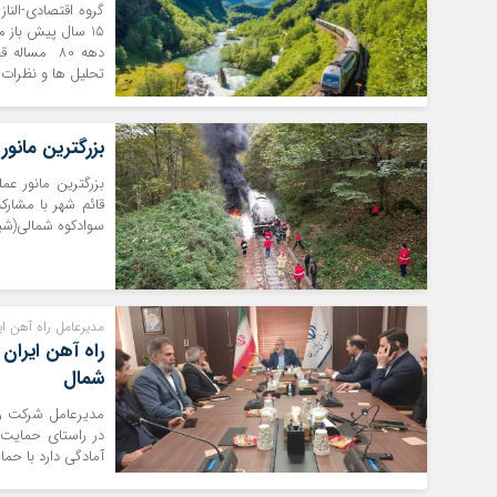
گروه اقتصادی-النا
15 سال پیش باز 
تحلیل ها و نظرات 
بزرگترین مانو
بزرگترین مانور ع
قائم شهر با مشارک
سوادکوه شمالی(شیرگ
مدیرعامل راه آهن ایر
راه آهن ایران 
شمال
در راستای حمایت ا
آمادگی دارد با حم