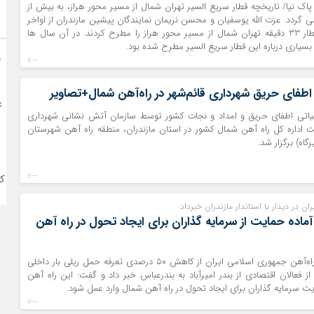
ز پاک نیا/ تاریخچه قطار سریع السیر تهران شمال از مسیر محور هراز، به بیش از
می گردد. عزت الله یوسفیان و محسن نریمان نمایندگان پیشین مازندران از اواخر
ا
دهه 80 مساله قطار 33 دقیقه تهران شمال از مسیر محور هراز را مطرح کردند. در آن سال ها
بسیاری درباره این قطار سریع السیر مطرح شده بود.
ف
ر اطفای حریق شهرداری قائم‌شهر در راه‌آهن شمال+تصاویر
ع
ملیاتی اطفای حریق و امداد و نجات کشور توسط سازمان آتش نشانی شهرداری
ت اداره کل راه آهن شمال کشور در استان مازندران، منطقه راه آهن شهرستان
اه) برگزار شد.
ک
ان در دیدار با استاندار مازندران خبرداد
آماده حمایت از سرمایه گذاران برای ایجاد تحول در راه آهن
مدیرعامل شرکت راه‌آهن جمهوری اسلامی ایران از کاهش ۵۰ درصدی تعرفه حمل‌ ریلی بار داخلی
ز فعالان اقتصادی از بندر امیرآباد به بندرعباس خبر داد و گفت: این راه آهن
ایت سرمایه گذاران برای ایجاد تحول در راه آهن شمال وارد عمل شود.