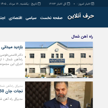
اخبار امروز :
کل اخبار
تاریخ : یکشنبه, ۱۸ مرداد , ۱۴۰۵
16773
0
حرف آنلاین
صفحه نخست
سیاسی
اقتصادی
اجت
برگه نمونه
تماس با ما
راه آهن شمال
بازدید میدانی
دکتر قاسمی‌طوسی، 
راه
اجرای این مجموعه ب
مدیرکل راه‌آهن شمال
نجات جان 150 شهروند با ترمز اضطراری قطارهای مازندران
مدیرکل راه آهن شمال از نجات جان 150 شهروند