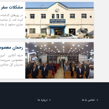
مشکلات سفر ریل
در روزهای گذشته، 
کرده اند، از ساعت
ساری-مشهد از ساعت 11 صبح از ساری حرکت و 2 نیمه شب به شهر 
رحمان معصومی س
معصومی سرپرست جد
مدیران کل ستادی و
تماس با ما
درباره ما