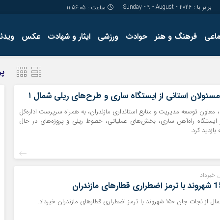
برابر با : Sunday - 9 - August - 2026
ساعت :
11:56:06
ماعی
فرهنگ و هنر
حوادث
ورزشی
ایثار و شهادت
عکس
ویدئو
درباره ما
کارگاه آموز
پر
تولید محتوا
مجله ای
 مسئولان استانی از ایستگاه ساری و طرح‌های ریلی شمال ۱
معاون توسعه مدیریت و منابع استانداری مازندران، به همراه سرپرست اداره‌کل
‌آهن شمال ۱ از ایستگاه راه‌آهن ساری، بخش‌های عملیاتی، خطوط ریلی و پروژه‌های در حال
ازدید کرد.
 خبرداد
 با ترمز اضطراری قطارهای مازندران خبرداد.