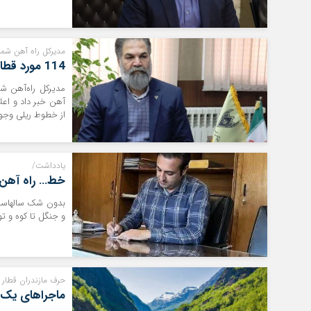
مدیرکل راه آهن شما
114 مورد قطار برای حضور عابران روی خطوط راه آهن شمال
آهن خبر داد و اعل
از خطوط ریلی وجود
یادداشت/
خط… راه آهن…
بدون شک سالهاست ک
و جنگل تا کوه و تو
حرف مازندران قطار س
ماجراهای یک 