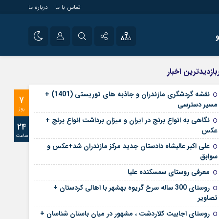
تماس با ما
درباره ما
شی راه اندازی سایت و
نام کاربری یا نشانی ایمیل
اینستاگرام
بازدیدترین اخبار
 سایت های خبری و
تلگرام
نقشه گردشگری مازندران و جاذبه های توریستی (1401) +
7
رمز عبور
مسیر دسترسی
آپارات
روز
نگاهی به انواع برنج در ایران و میزان برداشت انواع برنج +
24
عکس
ساعت
مرا به خاطر بسپار
علی‌ اکبر عالیشاه دادستان جدید مرکز مازندران شد+عکس و
سوابق
معرفی روستای سمسکنده علیا
روستای 300 ساله سرخ ‌گریوه بهشهر با اهالی کردستان +
تصاویر
روستای اجابیت کلاردشت ، مشهور در میان باستان شناسان +