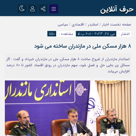
حرف آنلاین
نام کاربری یا نشانی ایمیل
اینستاگرام
تلگرام
صفحه نخست
اخبار
/
اسلایدر
/
اقتصادی
/
سیاسی
انتشار :
می 28, 2023 - 6:01 ب.ظ
مشاهده :
550
آپارات
۸ هزار مسکن ملی در مازندران ساخته می شود
رمز عبور
استاندار مازندران از شروع ساخت ۸ هزار مسکن ملی در مازندران خبرداد و گفت : اگر
مسائل زیر بنایی حل و فصل شود، سهم مازندران در رونق اقتصاد کشور تا ۸۰ درصد
مرا به خاطر بسپار
افزایش می‌یابد.