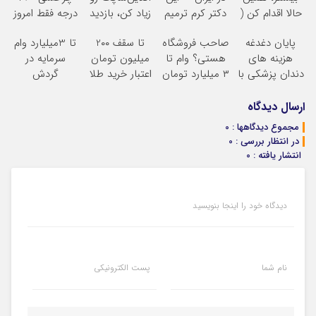
حالا اقدام کن (
دکتر کرم ترمیم
زیاد کن، بازدید
درجه فقط امروز
ثبت نام کن )
کننده 23 روزه
بالاتر = درآمد
حراج شد
پایان دغدغه
صاحب فروشگاه
تا سقف 2۰۰
تا 3میلیارد وام
ساخت!
بیشتر
پرداخت درب
هزینه های
هستی؟ وام تا
میلیون تومان
سرمایه در
منزل
دندان پزشکی با
۳ میلیارد تومان
اعتبار خرید طلا
گردش
پک سفید کننده
بگیر
و نقره
فروشندگان =>
خانگی
فروشگاهت رو
ارسال دیدگاه
ثبت کن
مجموع دیدگاهها : 0
در انتظار بررسی : 0
انتشار یافته : 0
دیدگاه خود را اینجا بنویسید
نام شما
پست الکترونیکی