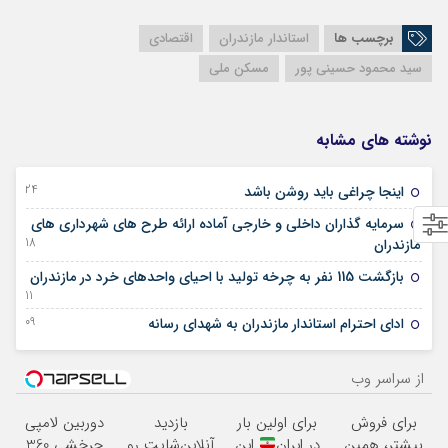
برچسب ها
استاندار مازندران
اقتصادی
سید محمود حسینی پور
مسکن ملی
نوشته های مشابه
24 سپتامبر 2025
اینجا چراغی باید روشن باشد
سرمایه گذاران داخلی و خارجی آماده ارائه طرح های شهرداری های
18 آگوست 2025
مازندران
بازگشت 115 نفر به چرخه تولید با احیای واحدهای خرد در مازندران
11 آگوست 2025
09 آگوست 2025
ادای احترام استاندار مازندران به شهدای رسانه
از سراسر وب
برای فروش
برای اولین بار
بازدید
دوربین لامپی
بیشتر، همین
در ایران
این
آنلاین‌شاپت رو
چرخشی 360