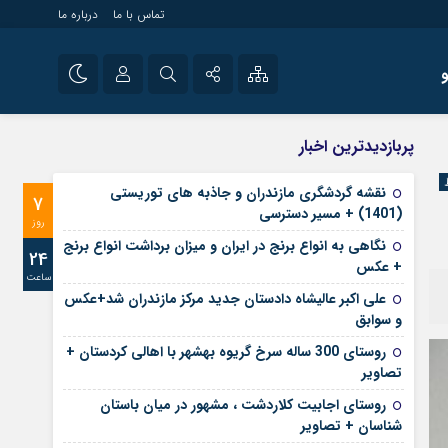
تماس با ما
درباره ما
شی راه اندازی سایت و
نام کاربری یا نشانی ایمیل
اینستاگرام
پربازدیدترین اخبار
 سایت های خبری و
تلگرام
نقشه گردشگری مازندران و جاذبه های توریستی
7
رمز عبور
(1401) + مسیر دسترسی
آپارات
روز
نگاهی به انواع برنج در ایران و میزان برداشت انواع برنج
24
+ عکس
ساعت
مرا به خاطر بسپار
علی‌ اکبر عالیشاه دادستان جدید مرکز مازندران شد+عکس
و سوابق
روستای 300 ساله سرخ ‌گریوه بهشهر با اهالی کردستان +
تصاویر
روستای اجابیت کلاردشت ، مشهور در میان باستان
شناسان + تصاویر