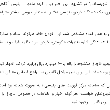
شهرستانی” در تشریح این خبر بیان کرد: ماموران پلیس آگاه
شهرستان رامسر همگام با کنترل خودروهای عبوری، یک دستگاه خودرو بنز سی ۳۰۰ را به منظور بررسی بیشتر مت
های به عمل آمده مشخص شد، این خودرو فاقد هرگونه اسناد و مدار
ا هماهنگی اداره تعزیرات حکومتی، خودرو مورد نظر توقیف و به مق
سردار مفخمی با بیان این که کارشناسان ارزش خودرو قاچاق مکشوفه را بالغ بر۱۰۰ میلیارد ریال برآورد کردند، اظهار ک
رونده مقدماتی برای سیر مراحل قانونی به مراجع قضائی معرفی شد
فرمانده انتظامی استان مازندران با اشاره به این که سامانه مرکز فوریت های پلیسی۱۱۰به صورت شبانه روز 
هروندان خواست؛ هر گونه اخبار و اطلاعات در خصوص قاچاق را ا