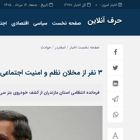
اخبار امروز :
کل اخبار
تاریخ : جمعه, ۱۶ مرداد , ۱۴۰۵
16770
0
حرف آنلاین
صفحه نخست
سیاسی
اقتصادی
اجت
برگه نمونه
تماس با ما
صفحه نخست
اخبار
/
اسلایدر
/
حوادث
۳ نفر از مخلان نظم و امنیت اجتماعی در ساری دستگیر شدند
فرمانده انتظامی استان مازندران از کشف خودروی بنز سی۳۰۰ قاچاق به ارزش ۱۰۰ میلیارد ریال در شهرستان رامسر خبر داد