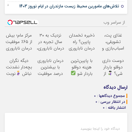
26 مارس 2025
تلاش‌های مامورین محیط زیست مازندران در ایام نوروز 1403
از سراسر وب
غذای پت،
ذخیره تخمدان
نزدیک به ۳۰
مرکز مام؛ بیش
تشویقی،
پایین؟ راه
سال تجربه در
از ۶۵٪ موفقیت
اسباب‌بازی و
درمان ناباروری
درمان ناباروری،
درمان ناباروری
لوازم بهداشتی را
با IVF هنوز باز
با تیم
در خاورمیانه
دوست داری
با پایین‌ترین
درمان ناباروری
دیگه نگران
با تخفیف تهیه
است
فوق‌تخصصی
دوقلو باردار
هزینه دوقلو
با بیشترین
بچه‌دار نشدنت
کنید
مام
شی؟
از
باردار شو
درصد موفقیت
نباش
نوبت
«مام» نوبت
بگیر تا بهترین
بگیر
متخصصان
ارسال دیدگاه
درمانت کنن
مجموع دیدگاهها : 0
در انتظار بررسی : 0
انتشار یافته : 0
دیدگاه خود را اینجا بنویسید