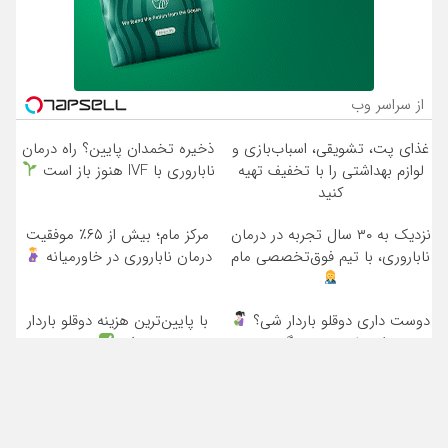
از سراسر وب
غذای پت، تشویقی، اسباب‌بازی و
ذخیره تخمدان پایین؟ راه درمان
لوازم بهداشتی را با تخفیف تهیه
ناباروری با IVF هنوز باز است
کنید
نزدیک به ۳۰ سال تجربه در درمان
مرکز مام؛ بیش از ۶۵٪ موفقیت
ناباروری، با تیم فوق‌تخصصی مام
درمان ناباروری در خاورمیانه
دوست داری دوقلو باردار شی؟
با پایین‌ترین هزینه دوقلو باردار
از «مام» نوبت بگیر
شو
تماس با ما
درباره ما