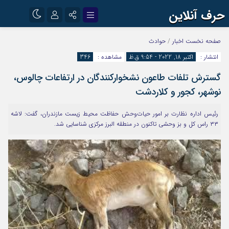
حرف آنلاین
نام کاربری یا نشانی ایمیل
اینستاگرام
تلگرام
صفحه نخست
اخبار
/
حوادث
انتشار :
اکتبر 18, 2022 - 9:54 ق.ظ
مشاهده :
346
آپارات
گسترش تلفات طاعون نشخوارکنندگان در ارتفاعات چالوس،
رمز عبور
نوشهر، کجور و کلاردشت
رئیس اداره نظارت بر امور حیات‌وحش حفاظت محیط زیست مازندران، گفت: لاشه
مرا به خاطر بسپار
۳۳ راس کل و بز وحشی تاکنون در منطقه البرز مرکزی شناسایی شد.