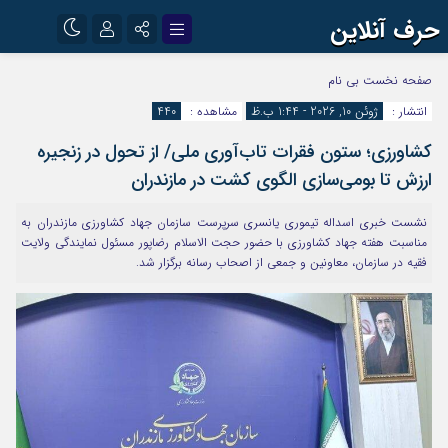
حرف آنلاین
نام کاربری یا نشانی ایمیل
اینستاگرام
تلگرام
صفحه نخست
بی نام
انتشار :
ژوئن 10, 2026 - 1:44 ب.ظ
مشاهده :
440
آپارات
کشاورزی؛ ستون فقرات تاب‌آوری ملی/ از تحول در زنجیره
رمز عبور
ارزش تا بومی‌سازی الگوی کشت در مازندران
نشست خبری اسداله تیموری یانسری سرپرست سازمان جهاد کشاورزی مازندران به
مرا به خاطر بسپار
مناسبت هفته جهاد کشاورزی با حضور حجت الاسلام رضاپور مسئول نمایندگی ولایت
فقیه در سازمان، معاونین و جمعی از اصحاب رسانه برگزار شد.