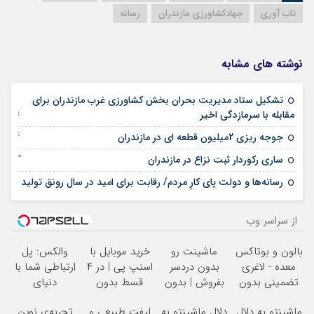
تاب آوری
جهادکشاورزی مازندران
رسانه
نوشته های مشابه
تشکیل ستاد مدیریت بحران بخش کشاورزی غرب مازندران برای
25 فوریه 2025
مقابله با سرمازدگی اخیر
26 نوامبر 2024
جوجه ریزی 2میلیون قطعه ای در مازندران
23 ژانویه 2024
ساری رکوردار ثبت نزاع در مازندران
11 ژانویه 2024
رسانه‌ها و دولت پای کارِ مردم/ رقابت برای امید در سال رونق تولید
از سراسر وب
بالون و بوتاکس
ماشینت رو
خرید موبایل با
والکس: پل
معده - لاغری
بدون دردسر
اسنپ پی | در ۴
ارتباطی شما با
تضمینی بدون
بفروش | بدون
قسط بدون
دنیای
جراحی
کمسیون
سود و کارمزد!
سرمایه‌گذاری
ماشینتو به دلال
دلال ماشینتو به
لیفت طبیعی و
تجربه‌ی نوین
دیجیتال