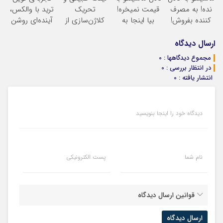
نده! به مصرف
قیمت نمیخره!
تحریک
ترید با والکس،
کننده بفروش!
بیا اینجا به
کلاژن‌سازی از
آینده‌ای روشن
بدون پاسخ به
قیمت
داخل پوست با
در انتظار
یک تماس
بفروش*فقط
24ماه ماندگاری
شماست
ارسال دیدگاه
خریدار واقعی*
جوان شو
مجموع دیدگاهها : 0
در انتظار بررسی : 0
انتشار یافته : 0
دیدگاه خود را اینجا بنویسید
نام شما
پست الکترونیکی
قوانین ارسال دیدگاه