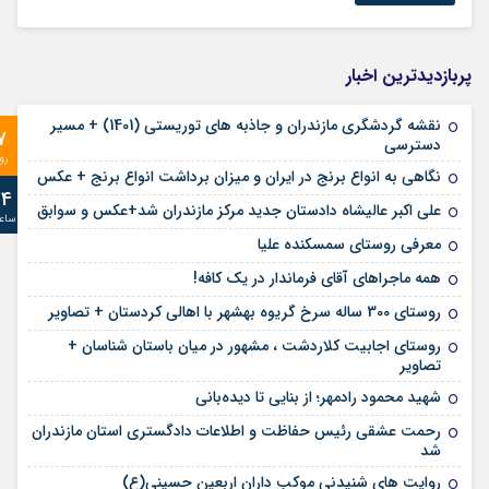
پربازدیدترین اخبار
نقشه گردشگری مازندران و جاذبه های توریستی (1401) + مسیر
7
دسترسی
رو
نگاهی به انواع برنج در ایران و میزان برداشت انواع برنج + عکس
24
علی‌ اکبر عالیشاه دادستان جدید مرکز مازندران شد+عکس و سوابق
ساع
معرفی روستای سمسکنده علیا
همه ماجراهای آقای فرماندار در یک کافه!
روستای 300 ساله سرخ ‌گریوه بهشهر با اهالی کردستان + تصاویر
روستای اجابیت کلاردشت ، مشهور در میان باستان شناسان +
تصاویر
شهید محمود رادمهر؛ از بنایی تا دیده‌بانی
رحمت عشقی رئیس حفاظت و اطلاعات دادگستری استان مازندران
شد
روایت های شنیدنی موکب داران اربعین حسینی(ع)