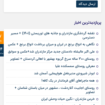
پربازدیدترین اخبار
نقشه گردشگری مازندران و جاذبه های توریستی (1401) + مسیر
7
دسترسی
رو
نگاهی به انواع برنج در ایران و میزان برداشت انواع برنج + عکس
24
علی‌ اکبر عالیشاه دادستان جدید مرکز مازندران شد+عکس و سوابق
ساع
روستای 300 ساله سرخ ‌گریوه بهشهر با اهالی کردستان + تصاویر
معرفی روستای سمسکنده علیا
ابوذر شیرودی مدیرعامل هواپیمایی آسمان شد
همه ماجراهای آقای فرماندار در یک کافه!
روستای اجابیت کلاردشت ، مشهور در میان باستان شناسان +
تصاویر
خرس مازندران ؛ نگین حیات وحش ایران