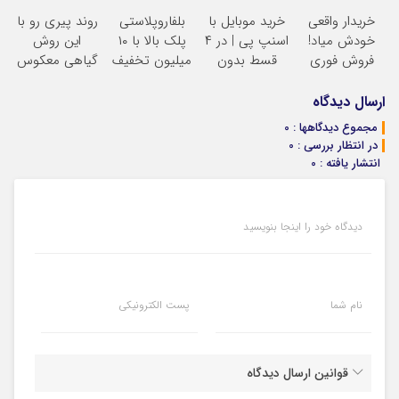
بعد، انرژی داره
سالانه
کمسیون
خریدار واقعی
خرید موبایل با
بلفاروپلاستی
روند پیری رو با
بلفا با 25%
خودش میاد!
اسنپ پی | در ۴
پلک بالا با ۱۰
این روش
تخفیف
فروش فوری
قسط بدون
میلیون تخفیف
گیاهی معکوس
ماشین در همراه
سود و کارمزد!
فقط ۲۵ میلیون
کن
مکانیک
ارسال دیدگاه
مجموع دیدگاهها : 0
در انتظار بررسی : 0
انتشار یافته : 0
دیدگاه خود را اینجا بنویسید
نام شما
پست الکترونیکی
قوانین ارسال دیدگاه