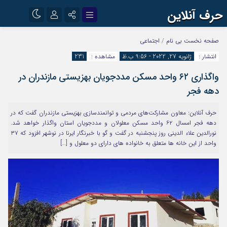
حرف آنلاین
نام کاربری یا نشانی ایمیل
اینستاگرام
تلگرام
صفحه نخست
بی نام
/
اجتماعی
انتشار :
ژانویه 27, 2022 - 9:56 ب.ظ
مشاهده :
231
آپارات
واگذاری ۶۲ واحد مسکن مددجویان بهزیستی مازندران در
رمز عبور
دهه فجر
حرف آنلاین: معاون مشارکت‌های مردمی و توانمندسازی بهزیستی مازندران گفت که در
مرا به خاطر بسپار
دهه فجر امسال ۶۲ واحد مسکن معلولان و مددجویان استان واگذار خواهد شد.
نورالدین علاء الدینی روز پنجشنبه در گفت و گو با خبرنگار ایرنا در نوشهر افزود که ۳۷
واحد از این خانه ها متعلق به خانواده های دارای دو معلول و […]