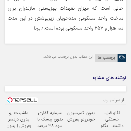
حالی است که میزان تعهدات بهزیستی مازندران برای
ساخت واحد مسکونی مددجویان زیرپوشش در این مدت
سه هزار و ۲۵۷ واحد مسکونی بوده است./ایرنا
این مطلب بدون برچسب می باشد.
برچسب ها
نوشته های مشابه
از سراسر وب
نگاهِ قبل،
بدون کمیسیون
سرمایه گذاری
ماشینت رو
خستگی
خودروتو بفروش
بدون ریسک با
بدون دردسر
داشت... نگاهِ
سود 38 درصد
بفروش | بدون