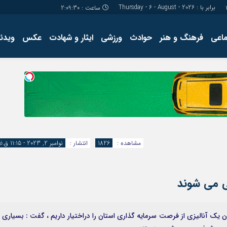
برابر با : Thursday - 6 - August - 2026
ساعت :
2:09:31
ماعی
فرهنگ و هنر
حوادث
ورزشی
ایثار و شهادت
عکس
ویدئو
درباره ما
کارگاه آموز
تولید محتوا
مجله ای
مشاهده :
1826
انتشار :
نوامبر 2, 2023 - 11:15 ق.ظ
ی می شوند
نون یک آنالیزی از فرصت سرمایه گذاری استان را دراختیار داریم ، گفت : بسیاری ا