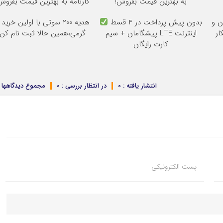
به بهترین قیمت بفروش!
کارنامه به بهترین قیمت بفروش
یون و
بدون پیش پرداخت در 4 قسط
هدیه 200 سوتی با اولین خرید 
ار
اینترنت LTE پیشگامان + سیم
گرمی،همین حالا ثبت نام کن
کارت رایگان
انتشار یافته : 0
در انتظار بررسی : 0
مجموع دیدگاهها : 
پست الکترونیکی