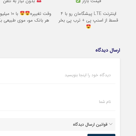
قیمت بازار
بدون نیاز به تلفن
اینترنت LTE پیشگامان رو با 4
وقت تغییره
با 10 میل
قسط از اسنپ پی + ترب پی بخر
هر بانک مو، موی طبیعی بک
ارسال دیدگاه
دیدگاه خود را اینجا بنویسید
نام شما
قوانین ارسال دیدگاه