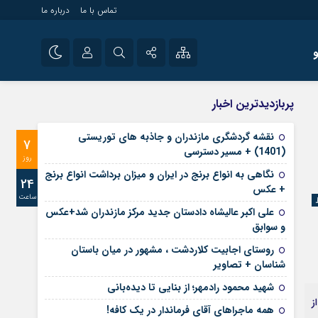
تماس با ما
درباره ما
شی راه اندازی سایت و
نام کاربری یا نشانی ایمیل
اینستاگرام
پربازدیدترین اخبار
 سایت های خبری و
تلگرام
نقشه گردشگری مازندران و جاذبه های توریستی
7
رمز عبور
(1401) + مسیر دسترسی
آپارات
روز
نگاهی به انواع برنج در ایران و میزان برداشت انواع برنج
24
+ عکس
ساعت
مرا به خاطر بسپار
علی‌ اکبر عالیشاه دادستان جدید مرکز مازندران شد+عکس
و سوابق
روستای اجابیت کلاردشت ، مشهور در میان باستان
شناسان + تصاویر
شهید محمود رادمهر؛ از بنایی تا دیده‌بانی
ز
همه ماجراهای آقای فرماندار در یک کافه!