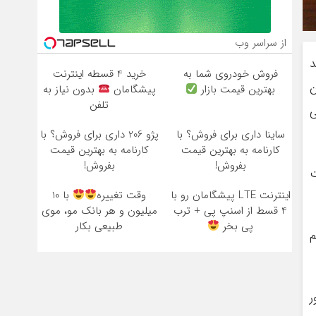
از سراسر وب
د
فروش خودروی شما به
خرید 4 قسطه اینترنت
ن
بهترین قیمت بازار
پیشگامان
بدون نیاز به
تلفن
ی
ساینا داری برای فروش؟ با
پژو 206 داری برای فروش؟ با
کارنامه به بهترین قیمت
کارنامه به بهترین قیمت
بفروش!
بفروش!
رصت
اینترنت LTE پیشگامان رو با
وقت تغییره
با 10
4 قسط از اسنپ پی + ترب
میلیون و هر بانک مو، موی
پی بخر
طبیعی بکار
م
ر