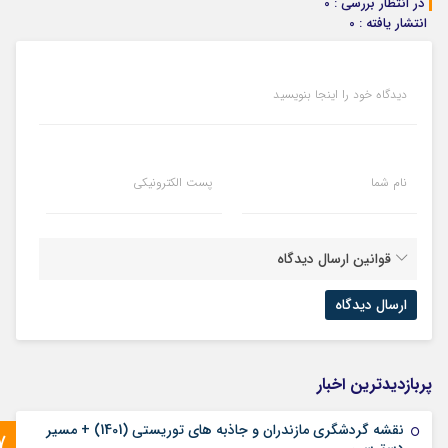
در انتظار بررسی : 0
انتشار یافته : 0
دیدگاه خود را اینجا بنویسید
نام شما
پست الکترونیکی
قوانین ارسال دیدگاه
پربازدیدترین اخبار
نقشه گردشگری مازندران و جاذبه های توریستی (1401) + مسیر
7