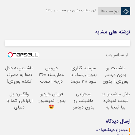
این مطلب بدون برچسب می باشد.
برچسب ها
نوشته های مشابه
از سراسر وب
ماشینت رو
سرمایه گذاری
دوربین
ماشینتو به دلال
بدون دردسر
بدون ریسک با
مداربسته 360
نده! به مصرف
بفروش | بدون
سود 38 درصد
درجه | نصب
کننده بفروش!
کمسیون
سالانه
آسان و راحت
بدون پاسخ به
دلال ماشینتو به
میخوایی
فروش خودرو
والکس: پل
یک تماس
قیمت نمیخره!
ماشینت رو
بدون کمیسیون
ارتباطی شما با
بیا اینجا به
بدون دردسر
دنیای
قیمت
بفروشی؟ بدون
سرمایه‌گذاری
بفروش*فقط
کمیسیون
دیجیتال
ارسال دیدگاه
خریدار واقعی*
مجموع دیدگاهها : 0