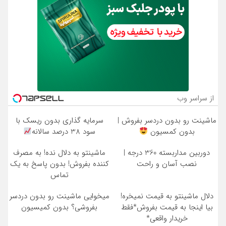
از سراسر وب
ماشینت رو بدون دردسر بفروش |
سرمایه گذاری بدون ریسک با
بدون کمسیون
سود 38 درصد سالانه
دوربین مداربسته 360 درجه |
ماشینتو به دلال نده! به مصرف
نصب آسان و راحت
کننده بفروش! بدون پاسخ به یک
تماس
دلال ماشینتو به قیمت نمیخره!
میخوایی ماشینت رو بدون دردسر
بیا اینجا به قیمت بفروش*فقط
بفروشی؟ بدون کمیسیون
خریدار واقعی*