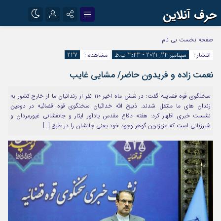
حرف آنلاین
نام کاربری یا نشانی ایمیل
اینستاگرام
تلگرام
صفحه نخست
بی نام
انتشار :
سپتامبر 22, 2021 - 3:23 ب.ظ
مشاهده :
227
آپارات
نعمت زاده و فریدون حاضر/ مشایی غایب
رمز عبور
سخنگوی قوه قضاییه گفت: در شش ماه اخیر ۱۱۰ نفر از زندانیان ما از خارج کشور به
زندان های ما منتقل شدند. ذبیح الله خدائیان سخنگوی قوه قضائیه در دومین
مرا به خاطر بسپار
نشست خبری اظهار کرد: هفته دفاع مقدس یادآور ایثار و جانفشانی غیورمردان و
شیرزنانی است که عزیزترین گوهر وجود خود یعنی جانشان را در طبق […]