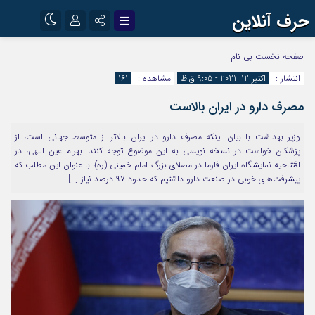
حرف آنلاین
نام کاربری یا نشانی ایمیل
اینستاگرام
تلگرام
صفحه نخست
بی نام
انتشار :
اکتبر 12, 2021 - 9:05 ق.ظ
مشاهده :
161
آپارات
مصرف دارو در ایران بالاست
رمز عبور
وزیر بهداشت با بیان اینکه مصرف دارو در ایران بالاتر از متوسط جهانی است، از
پزشکان خواست در نسخه نویسی به این موضوع توجه کنند. بهرام عین اللهی، در
مرا به خاطر بسپار
افتتاحیه نمایشگاه ایران فارما در مصلای بزرگ امام خمینی (ره)، با عنوان این مطلب که
پیشرفت‌های خوبی در صنعت دارو داشتیم که حدود ۹۷ درصد نیاز […]