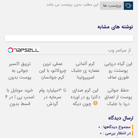
این مطلب بدون برچسب می باشد.
برچسب ها
نوشته های مشابه
از سراسر وب
این گیاه دریایی
کرم آلمانی
عمقی ترین
تزریق اکسیر
پوستت رو
عصاره ی جلبک
چروکاتو، با این
جوانی به
طوری صاف
اسپیرولینا
کرم جوانساز،
پوست بدون
میکنه انگار
معروف به اکسیر
صاف کن(50%
سوزن40%تخفیف
حفظ جوانی
این کرم صدای
تا 3میلیارد وام
خرید موبایل با
20سال جوون
جوانی!!
تخفیف سفارش
پوست از اعماق
دکترا رو در اورده
سرمایه در
اسنپ پی | در ۴
شدی
فوری)
دریا با جلبک
چون دیگه
گردش
قسط بدون
اسپیرولینا
نیازی نداری
فروشندگان =>
سود و کارمزد!
بوتاکس کنی!!!
فروشگاهت رو
ارسال دیدگاه
ثبت کن
مجموع دیدگاهها : 0
در انتظار بررسی : 0