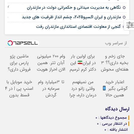
07 جولای 2025
نگاهی به مدیریت میدانی و حکمرانی دولت در مازندران
29 آوریل 2025
مازندران و ایران اکسپو2025، چشم انداز ظرفیت های جدید
17 آوریل 2025
گنجی از معاونت اقتصادی استانداری مازندران رفت
از سراسر وب
جای زخم و
برای اولین بار
وام 200 میلیونی
ماشین پژو
بخیه داری؟؟ 3
در ایران
این
آبان تتر. همین
پارس برای
هفته‌ای محوش
دکتر کرم ترمیم
الان احراز هویت
فروش داری؟
کن!
کننده 23 روزه
کن!
اینجا سریع
اعتبار خرید
من نمیفهمم
تا 3میلیارد وام
خرید موبایل با
ساخت!
بفروشش
گوشی بگیر
وقتی زانو درد
سرمایه در
اسنپ پی | در ۴
همین حالا
درمان داره، چرا
گردش
قسط بدون
درخواست اعتبار
دردش رو داری
فروشندگان =>
سود و کارمزد!
بده
تحمل میکنی؟
فروشگاهت رو
ارسال دیدگاه
ثبت کن
مجموع دیدگاهها : 0
در انتظار بررسی : 0
انتشار یافته : 0