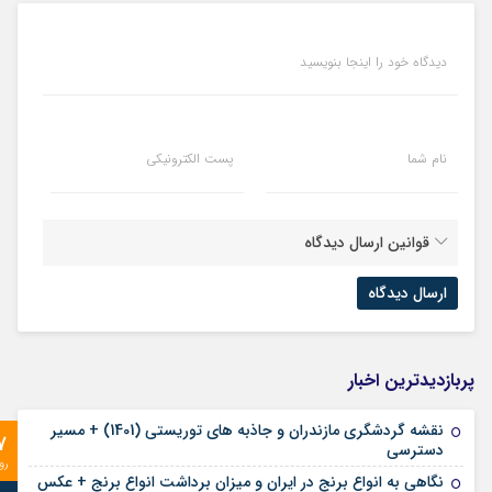
دیدگاه خود را اینجا بنویسید
نام شما
پست الکترونیکی
قوانین ارسال دیدگاه
پربازدیدترین اخبار
نقشه گردشگری مازندران و جاذبه های توریستی (1401) + مسیر
7
دسترسی
رو
نگاهی به انواع برنج در ایران و میزان برداشت انواع برنج + عکس