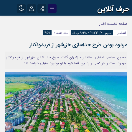
حرف آنلاین
نام کاربری یا نشانی ایمیل
اینستاگرام
تلگرام
صفحه نخست
اخبار
انتشار :
مارس 7, 2023 - 9:48 ب.ظ
مشاهده :
459
آپارات
مردود بودن طرح جداسازی خزرشهر از فریدونکنار
رمز عبور
معاون سیاسی امنیتی استاندار مازندران گفت: طرح جدا شدن خزرشهر از فریدونکنار
مردود است و هر کسی وارد این فضا شود با او برخورد امنیتی خواهد شد.
مرا به خاطر بسپار