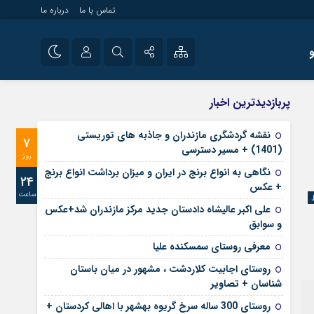
تماس با ما
درباره ما
شی راه اندازی سایت و
نام کاربری یا نشانی ایمیل
اینستاگرام
پربازدیدترین اخبار
 سایت های خبری و
تلگرام
نقشه گردشگری مازندران و جاذبه های توریستی
7
رمز عبور
(1401) + مسیر دسترسی
آپارات
روز
نگاهی به انواع برنج در ایران و میزان برداشت انواع برنج
24
+ عکس
ساعت
مرا به خاطر بسپار
علی‌ اکبر عالیشاه دادستان جدید مرکز مازندران شد+عکس
و سوابق
معرفی روستای سمسکنده علیا
روستای اجابیت کلاردشت ، مشهور در میان باستان
شناسان + تصاویر
روستای 300 ساله سرخ ‌گریوه بهشهر با اهالی کردستان +