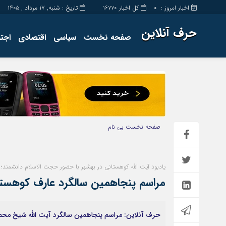
اخبار امروز :
کل اخبار
تاریخ : شنبه, ۱۷ مرداد , ۱۴۰۵
16770
0
حرف آنلاین
صفحه نخست
سیاسی
اقتصادی
اجت
برگه نمونه
تماس با ما
صفحه نخست
بی نام
یادبود آیت الله کوهستانی در بهشهر با حضور حجت الاسلام دانشمند؛
مراسم پنجاهمین سالگرد عارف کوهستان
حرف آنلاین: مراسم پنجاهمین سالگرد آیت الله شیخ محمد