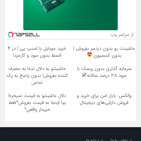
از سراسر وب
ماشینت رو بدون دردسر بفروش |
خرید موبایل با اسنپ پی | در ۴
بدون کمسیون
قسط بدون سود و کارمزد!
سرمایه گذاری بدون ریسک با
ماشینتو به دلال نده! به مصرف
سود 38 درصد سالانه
کننده بفروش! بدون پاسخ به یک
تماس
والکس: بازار امن برای خرید و
دلال ماشینتو به قیمت نمیخره!
فروش دارایی‌های دیجیتال
بیا اینجا به قیمت بفروش*فقط
خریدار واقعی*
تماس با ما
درباره ما