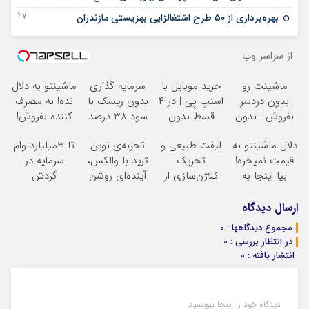
27 آگوست 2022
بهره‌برداری از ۵۰ طرح اشتغالزایی بهزیستی مازندران
از سراسر وب
ماشینت رو
خرید موبایل با
سرمایه گذاری
ماشینتو به دلال
بدون دردسر
اسنپ پی | در ۴
بدون ریسک با
نده! به مصرف
بفروش | بدون
قسط بدون
سود 38 درصد
کننده بفروش!
کمسیون
سود و کارمزد!
سالانه
بدون پاسخ به
دلال ماشینتو به
لیفت طبیعی و
تجربه‌ی نوین
تا 3میلیارد وام
یک تماس
قیمت نمیخره!
تحریک
ترید با والکس،
سرمایه در
بیا اینجا به
کلاژن‌سازی از
آینده‌ای روشن
گردش
قیمت
داخل پوست با
در انتظار
فروشندگان =>
بفروش*فقط
24ماه ماندگاری
شماست
فروشگاهت رو
ارسال دیدگاه
خریدار واقعی*
جوان شو
ثبت کن
مجموع دیدگاهها : 0
در انتظار بررسی : 0
انتشار یافته : 0
دیدگاه خود را اینجا بنویسید