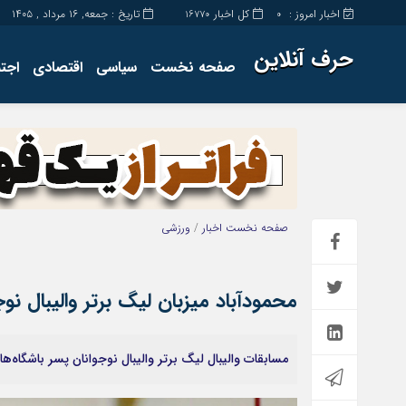
اخبار امروز :
کل اخبار
تاریخ : جمعه, ۱۶ مرداد , ۱۴۰۵
16770
0
حرف آنلاین
صفحه نخست
سیاسی
اقتصادی
اجت
برگه نمونه
تماس با ما
صفحه نخست
اخبار
/
ورزشی
محمودآباد میزبان لیگ برتر والیبال نو
مسابقات والیبال لیگ برتر والیبال نوجوانان پسر باشگاه‌ه