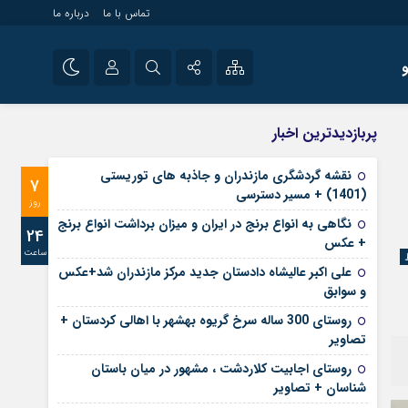
تماس با ما
درباره ما
شی راه اندازی سایت و
نام کاربری یا نشانی ایمیل
اینستاگرام
پربازدیدترین اخبار
 سایت های خبری و
تلگرام
نقشه گردشگری مازندران و جاذبه های توریستی
7
رمز عبور
(1401) + مسیر دسترسی
آپارات
روز
نگاهی به انواع برنج در ایران و میزان برداشت انواع برنج
24
+ عکس
ساعت
مرا به خاطر بسپار
علی‌ اکبر عالیشاه دادستان جدید مرکز مازندران شد+عکس
و سوابق
روستای 300 ساله سرخ ‌گریوه بهشهر با اهالی کردستان +
تصاویر
روستای اجابیت کلاردشت ، مشهور در میان باستان
شناسان + تصاویر