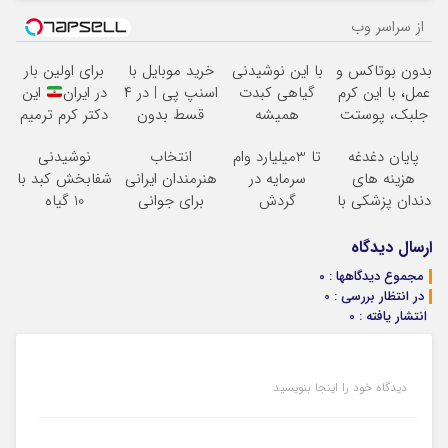
از سراسر وب
بدون بوتاکس و
با این نوشیدنی
خرید موبایل با
برای اولین بار
عمل، با این کرم
گیاهی کبدت
اسنپ پی | در ۴
در ایران
این
جلبک، پوستت
همیشه
قسط بدون
دکتر کرم ترمیم
رو جوان کن
پرقدرته55%تخفیف
سود و کارمزد!
کننده 23 روزه
پایان دغدغه
تا 3میلیارد وام
انتخاب
نوشیدنی
ساخت!
هزینه های
سرمایه در
هنرمندان ایرانی
شفابخش کبد با
دندان پزشکی با
گردش
برای جوانی
10 گیاه
پک سفید کننده
فروشندگان =>
پوست! خرید با
موثر(تخفیف تا
خانگی
فروشگاهت رو
تخفیف ویژه
امشب)
ارسال دیدگاه
ثبت کن
مجموع دیدگاهها : 0
در انتظار بررسی : 0
انتشار یافته : 0
دیدگاه خود را اینجا بنویسید