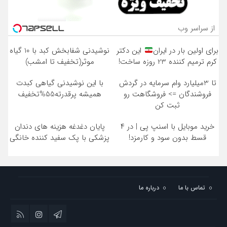
از سراسر وب
برای اولین بار در ایران
این دکتر
نوشیدنی شفابخش کبد با 10 گیاه
کرم ترمیم کننده 23 روزه ساخت!
موثر(تخفیف تا امشب)
تا 3میلیارد وام سرمایه در گردش
با این نوشیدنی گیاهی کبدت
فروشندگان => فروشگاهت رو
همیشه پرقدرته55%تخفیف
ثبت کن
خرید موبایل با اسنپ پی | در ۴
پایان دغدغه هزینه های دندان
قسط بدون سود و کارمزد!
پزشکی با پک سفید کننده خانگی
تماس با ما
درباره ما