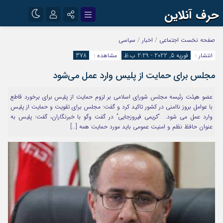
حرف آنلاین
نام کاربری یا نشانی ایمیل
اینستاگرام
تلگرام
صفحه نخست
اجتماعی
/
اخبار
/
سیاسی
انتشار :
فوریه 5, 2022 - 2:29 ب.ظ
مشاهده :
378
آپارات
مجلس برای حمایت از پلیس وارد عمل می‌شود
رمز عبور
عضو هيئت رئیسه مجلس شورای اسلامی بر لزوم حمایت از پلیس برای برخورد قاطع
با عوامل بروز ناامنی در کشور تاکید کرد و گفت: مجلس برای تقویت و حمایت از پلیس
مرا به خاطر بسپار
وارد عمل می شود. “کریمی فیروزجایی” در گفت وگو با خبرنگاران، گفت: پلیس به
عنوان حافظ نظم و امنیت عمومی باید مورد حمایت همه […]