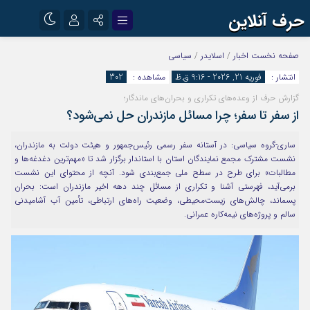
حرف آنلاین
نام کاربری یا نشانی ایمیل
اینستاگرام
تلگرام
صفحه نخست
اخبار
/
اسلایدر
/
سیاسی
انتشار :
فوریه 21, 2026 - 9:16 ق.ظ
مشاهده :
302
آپارات
گزارش حرف از وعده‌های تکراری و بحران‌های ماندگار؛
رمز عبور
از سفر تا سفر؛ چرا مسائل مازندران حل نمی‌شود؟
ساری-گروه سیاسی: در آستانه سفر رسمی رئیس‌جمهور و هیئت دولت به مازندران،
مرا به خاطر بسپار
نشست مشترک مجمع نمایندگان استان با استاندار برگزار شد تا «مهم‌ترین دغدغه‌ها و
مطالبات» برای طرح در سطح ملی جمع‌بندی شود. آنچه از محتوای این نشست
برمی‌آید، فهرستی آشنا و تکراری از مسائل چند دهه اخیر مازندران است: بحران
پسماند، چالش‌های زیست‌محیطی، وضعیت راه‌های ارتباطی، تأمین آب آشامیدنی
سالم و پروژه‌های نیمه‌کاره عمرانی.