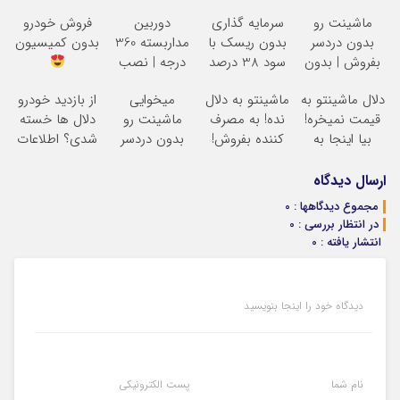
ماشینت رو
سرمایه گذاری
دوربین
فروش خودرو
بدون دردسر
بدون ریسک با
مداربسته 360
بدون کمیسیون
بفروش | بدون
سود 38 درصد
درجه | نصب
کمسیون
سالانه
آسان و راحت
دلال ماشینتو به
ماشینتو به دلال
میخوایی
از بازدید خودرو
قیمت نمیخره!
نده! به مصرف
ماشینت رو
دلال ها خسته
بیا اینجا به
کننده بفروش!
بدون دردسر
شدی؟ اطلاعات
قیمت
بدون پاسخ به
بفروشی؟ بدون
ماشینت رو
بفروش*فقط
یک تماس
کمیسیون
اینجا ثبت کن
ارسال دیدگاه
خریدار واقعی*
مجموع دیدگاهها : 0
در انتظار بررسی : 0
انتشار یافته : 0
دیدگاه خود را اینجا بنویسید
نام شما
پست الکترونیکی