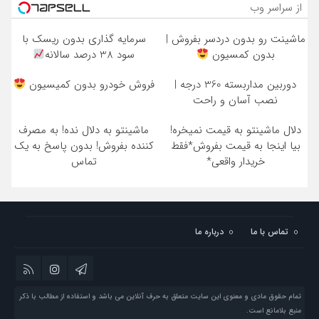
از سراسر وب
ماشینت رو بدون دردسر بفروش |
سرمایه گذاری بدون ریسک با
بدون کمسیون
سود 38 درصد سالانه
دوربین مداربسته 360 درجه |
فروش خودرو بدون کمیسیون
نصب آسان و راحت
دلال ماشینتو به قیمت نمیخره!
ماشینتو به دلال نده! به مصرف
بیا اینجا به قیمت بفروش*فقط
کننده بفروش! بدون پاسخ به یک
خریدار واقعی*
تماس
تماس با ما
درباره ما
تمام حقوق مادی و معنوی این سایت متعلق به حرف آنلاین می باشد و استفاده از مطالب با ذکر
منبع بلامانع است.