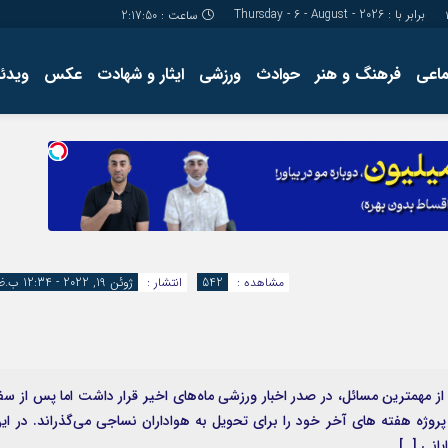
برابر با : Thursday - 6 - August - 2026
ساعت :
2:17:51
ماعی
فرهنگ و هنر
حوادث
ورزشی
ایثار و شهادت
عکس
ویدئو
درباره ما
کارگاه آموز
تولید محتوا
مجله ای
مشاهده :
542
انتشار :
ژوئن 19, 2022 - 12:34 ب.ظ
ی از مهمترین مسائل، در صدر اخبار ورزشی ماه‌های اخیر قرار داشت اما پس از سف
پروژه هفته های آخر خود را برای تحویل به هواداران نساجی می‌گذراند. در ای
یانی […]