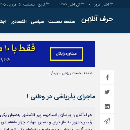
اخبار امروز :
کل اخبار
تاریخ : پنجشنبه, ۱۵ مرداد , ۱۴۰۵
16770
0
حرف آنلاین
صفحه نخست
سیاسی
اقتصادی
اجت
برگه نمونه
تماس با ما
صفحه نخست
ورزشی
/
ویدئو
ماجرای بذرپاشی در وطنی !
حرف‌آنلاین: بازسازی استادیوم پیر قائم‌شهر به‌عنوان یک
رئیس‌جمهور به مازندران و تعیین مهلت چهار ماهه، این 
میان آئین بذرپاشی چمن طبیعی به‌عنوان یکی از مراحل پا