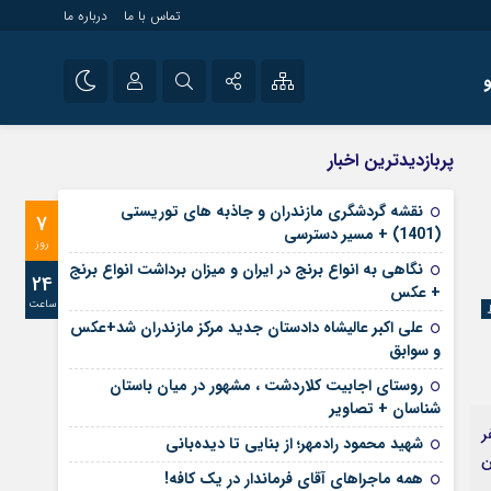
تماس با ما
درباره ما
شی راه اندازی سایت و
نام کاربری یا نشانی ایمیل
اینستاگرام
پربازدیدترین اخبار
 سایت های خبری و
تلگرام
نقشه گردشگری مازندران و جاذبه های توریستی
7
رمز عبور
(1401) + مسیر دسترسی
آپارات
روز
نگاهی به انواع برنج در ایران و میزان برداشت انواع برنج
24
+ عکس
ساعت
مرا به خاطر بسپار
علی‌ اکبر عالیشاه دادستان جدید مرکز مازندران شد+عکس
و سوابق
روستای اجابیت کلاردشت ، مشهور در میان باستان
شناسان + تصاویر
ر
شهید محمود رادمهر؛ از بنایی تا دیده‌بانی
ن
همه ماجراهای آقای فرماندار در یک کافه!