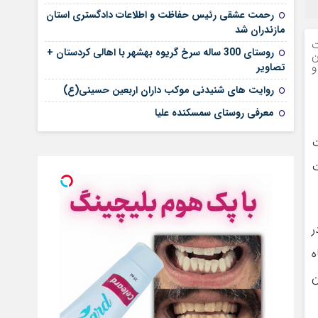
رحمت عشقی رئیس حفاظت و اطلاعات دادگستری استان
مازندران شد
ت
روستای 300 ساله سرخ ‌گریوه بهشهر با اهالی کردستان +
ن
و
تصاویر
روایت های شنیدنی موکب داران اربعین حسینی(ع)
معرفی روستای سمسکنده علیا
ت
ت
در
ه
ن