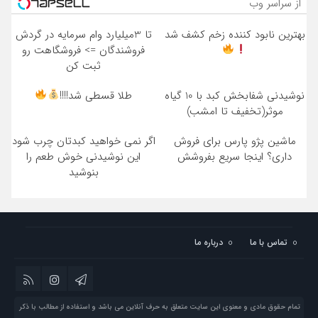
از سراسر وب
بهترین نابود کننده زخم کشف شد
تا 3میلیارد وام سرمایه در گردش
فروشندگان => فروشگاهت رو
ثبت کن
نوشیدنی شفابخش کبد با 10 گیاه
طلا قسطی شد!!!!
موثر(تخفیف تا امشب)
ماشین پژو پارس برای فروش
اگر نمی خواهید کبدتان چرب شود
داری؟ اینجا سریع بفروشش
این نوشیدنی خوش طعم را
بنوشید
تماس با ما
درباره ما
تمام حقوق مادی و معنوی این سایت متعلق به حرف آنلاین می باشد و استفاده از مطالب با ذکر