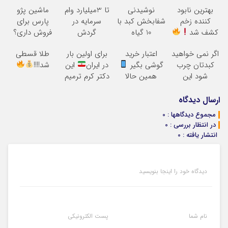
بهترین نابود
نوشیدنی
تا 3میلیارد وام
ماشین پژو
کننده زخم
شفابخش کبد با
سرمایه در
پارس برای
کشف شد
10 گیاه
گردش
فروش داری؟
موثر(تخفیف تا
فروشندگان =>
اینجا سریع
اگر نمی خواهید
اعتبار خرید
برای اولین بار
طلا قسطی
امشب)
فروشگاهت رو
بفروشش
کبدتان چرب
گوشی بگیر
در ایران
این
شد!!!!
ثبت کن
شود این
همین حالا
دکتر کرم ترمیم
نوشیدنی خوش
درخواست اعتبار
کننده 23 روزه
طعم را بنوشید
بده
ساخت!
ارسال دیدگاه
مجموع دیدگاهها : 0
در انتظار بررسی : 0
انتشار یافته : 0
دیدگاه خود را اینجا بنویسید
نام شما
پست الکترونیکی