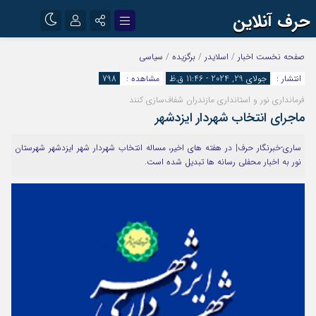
حرف آنلاین
نام کاربری یا نشانی ایمیل
اینستاگرام
تلگرام
صفحه نخست
اخبار
/
اسلایدر
/
برگزیده
/
سیاسی
انتشار :
جولای 29, 2024 - 11:46 ق.ظ
مشاهده :
798
آپارات
فرمانداری نور و استانداری مازندران شفاف‌سازی کنند
رمز عبور
ماجرای انتخاب شهردار ایزدشهر
ساری-خبرنگار حرف| در هفته های اخیر، مساله انتخاب شهردار شهر ایزدشهر شهرستان
مرا به خاطر بسپار
نور به اخبار محفلی رسانه ها تبدیل شده است.